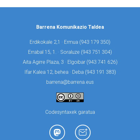
Barrena Komunikazio Taldea
Erdikokale 2,1 · Ermua (
943 179 350)
Errabal 15, 1. · Soraluze (
943 751 304)
Aita Agirre Plaza, 3 · Elgoibar (
943 741 626)
Ifar Kalea 12, behea · Deba (
943 191 383)
barrena@barrena.eus
Codesyntaxek garatua