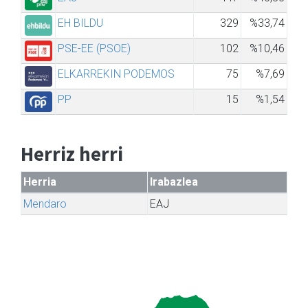
EH BILDU
329
%33,74
PSE-EE (PSOE)
102
%10,46
ELKARREKIN PODEMOS
75
%7,69
PP
15
%1,54
Herriz herri
Herria
Irabazlea
Mendaro
EAJ