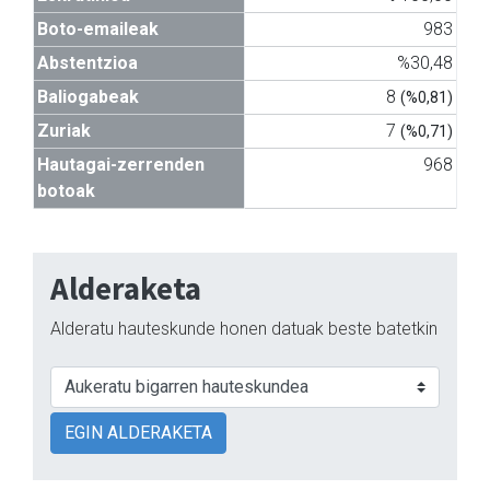
Boto-emaileak
983
Abstentzioa
%30,48
Baliogabeak
8
(%0,81)
Zuriak
7
(%0,71)
Hautagai-zerrenden
968
botoak
Alderaketa
Alderatu hauteskunde honen datuak beste batetkin
EGIN ALDERAKETA