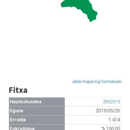
Jaitsi mapa svg formatuan
Fitxa
Hauteskundea
BN2019
Eguna
2019/05/26
Errolda
1.414
Eskrutinioa
% 100,00