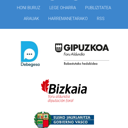
HONI BURUZ
LEGE OHARRA
PUBLIZITATEA
ARAUAK
HARREMANETARAKO
RSS