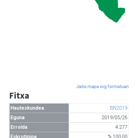
Jaitsi mapa svg formatuan
Fitxa
Hauteskundea
BN2019
Eguna
2019/05/26
Errolda
4.277
Eskrutinioa
% 100,00