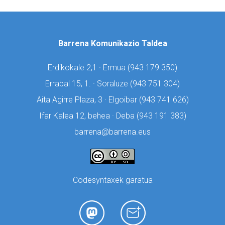
Barrena Komunikazio Taldea
Erdikokale 2,1 · Ermua (
943 179 350)
Errabal 15, 1. · Soraluze (
943 751 304)
Aita Agirre Plaza, 3 · Elgoibar (
943 741 626)
Ifar Kalea 12, behea · Deba (
943 191 383)
barrena@barrena.eus
Codesyntaxek garatua