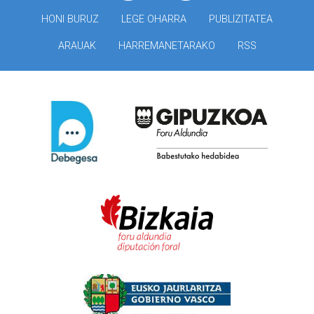
HONI BURUZ
LEGE OHARRA
PUBLIZITATEA
ARAUAK
HARREMANETARAKO
RSS