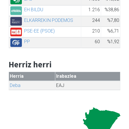
EH BILDU
1.216
%38,86
ELKARREKIN PODEMOS
244
%7,80
PSE-EE (PSOE)
210
%6,71
PP
60
%1,92
Herriz herri
Herria
Irabazlea
Deba
EAJ