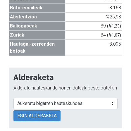
Boto-emaileak
3.168
Abstentzioa
%25,93
Baliogabeak
39
(%1,23)
Zuriak
34
(%1,07)
Hautagai-zerrenden
3.095
botoak
Alderaketa
Alderatu hauteskunde honen datuak beste batetkin
EGIN ALDERAKETA