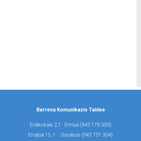
Barrena Komunikazio Taldea
Erdikokale 2,1 · Ermua (
943 179 350)
Errabal 15, 1. · Soraluze (
943 751 304)