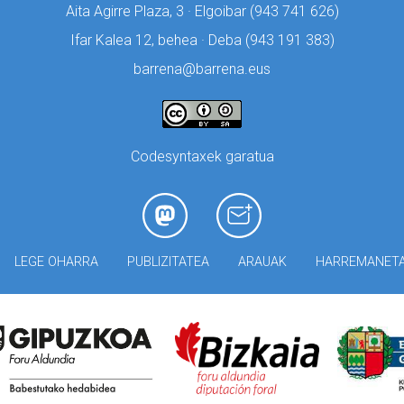
Aita Agirre Plaza, 3 · Elgoibar (
943 741 626)
Ifar Kalea 12, behea · Deba (
943 191 383)
barrena@barrena.eus
Codesyntaxek garatua
LEGE OHARRA
PUBLIZITATEA
ARAUAK
HARREMANET