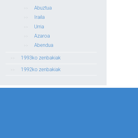
Abuztua
Iraila
Urria
Azaroa
Abendua
1993ko zenbakiak
1992ko zenbakiak