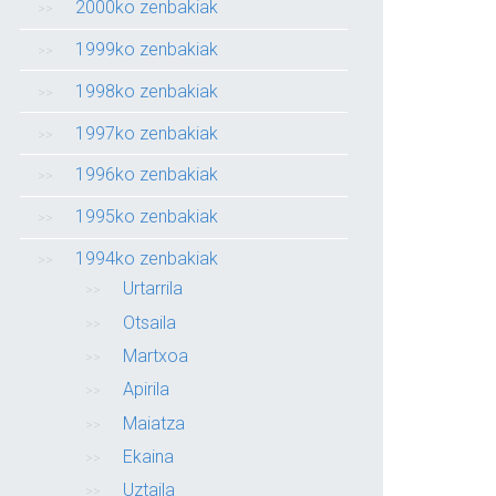
2000ko zenbakiak
1999ko zenbakiak
1998ko zenbakiak
1997ko zenbakiak
1996ko zenbakiak
1995ko zenbakiak
1994ko zenbakiak
Urtarrila
Otsaila
Martxoa
Apirila
Maiatza
Ekaina
Uztaila