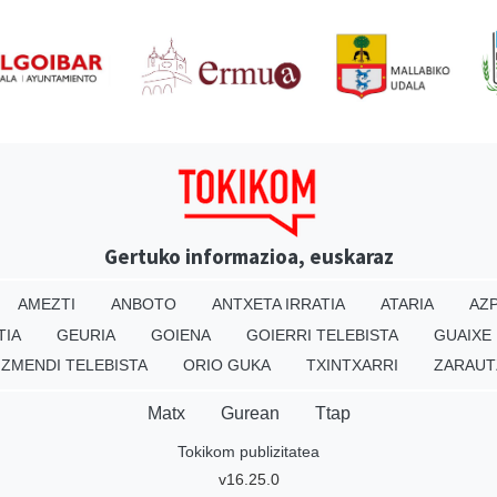
Gertuko informazioa, euskaraz
AMEZTI
ANBOTO
ANTXETA IRRATIA
ATARIA
AZP
TIA
GEURIA
GOIENA
GOIERRI TELEBISTA
GUAIXE
IZMENDI TELEBISTA
ORIO GUKA
TXINTXARRI
ZARAUT
Matx
Gurean
Ttap
Tokikom publizitatea
v16.25.0