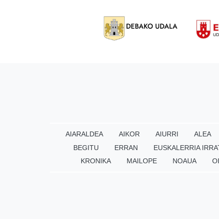
AIARALDEA
AIKOR
AIURRI
ALEA
BEGITU
ERRAN
EUSKALERRIA IRRA
KRONIKA
MAILOPE
NOAUA
O