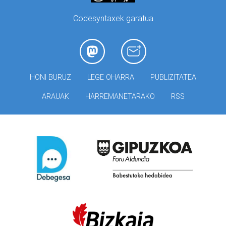
Codesyntaxek garatua
HONI BURUZ
LEGE OHARRA
PUBLIZITATEA
ARAUAK
HARREMANETARAKO
RSS