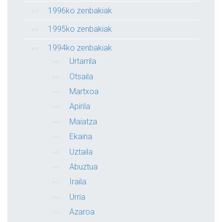
1996ko zenbakiak
1995ko zenbakiak
1994ko zenbakiak
Urtarrila
Otsaila
Martxoa
Apirila
Maiatza
Ekaina
Uztaila
Abuztua
Iraila
Urria
Azaroa