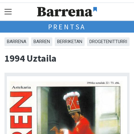
PRENTSA
BARRENA
BARREN
BERRIKETAN
DROGETENITTURRI
1994 Uztaila