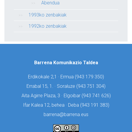
Abendua
1993ko zenbakiak
1992ko zenbakiak
Barrena Komunikazio Taldea
Erdikokale 2,1 · Ermua (
943 179 350)
Errabal 15, 1. · Soraluze (
943 751 304)
Aita Agirre Plaza, 3 · Elgoibar (
943 741 626)
Ifar Kalea 12, behea · Deba (
943 191 383)
barrena@barrena.eus