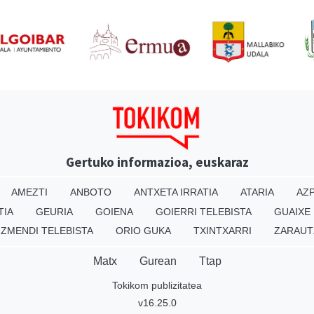
Gertuko informazioa, euskaraz
AMEZTI
ANBOTO
ANTXETA IRRATIA
ATARIA
AZP
TIA
GEURIA
GOIENA
GOIERRI TELEBISTA
GUAIXE
IZMENDI TELEBISTA
ORIO GUKA
TXINTXARRI
ZARAUT
Matx
Gurean
Ttap
Tokikom publizitatea
v16.25.0