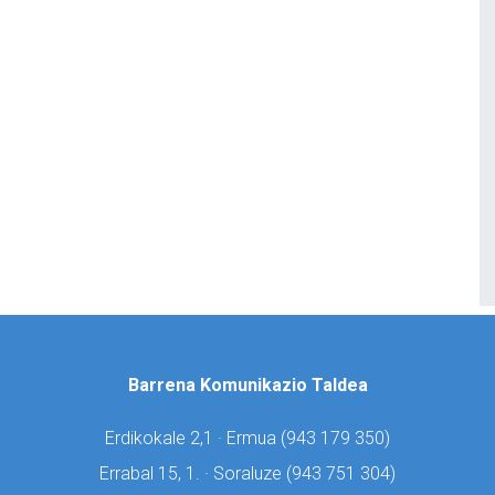
Barrena Komunikazio Taldea
Erdikokale 2,1 · Ermua (
943 179 350)
Errabal 15, 1. · Soraluze (
943 751 304)