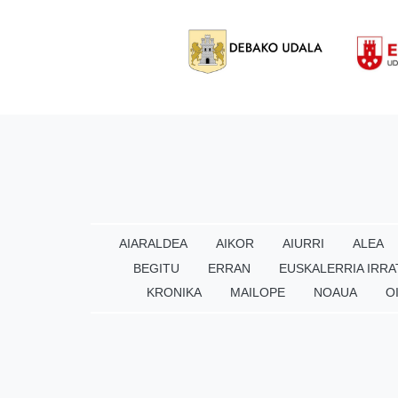
AIARALDEA
AIKOR
AIURRI
ALEA
BEGITU
ERRAN
EUSKALERRIA IRRA
KRONIKA
MAILOPE
NOAUA
O