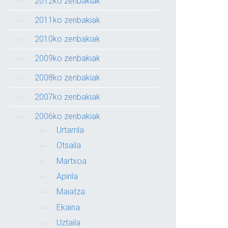
2012ko zenbakiak
2011ko zenbakiak
2010ko zenbakiak
2009ko zenbakiak
2008ko zenbakiak
2007ko zenbakiak
2006ko zenbakiak
Urtarrila
Otsaila
Martxoa
Apirila
Maiatza
Ekaina
Uztaila