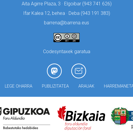
Aita Agirre Plaza, 3 · Elgoibar (
943 741 626)
Ifar Kalea 12, behea · Deba (
943 191 383)
barrena@barrena.eus
Codesyntaxek garatua
LEGE OHARRA
PUBLIZITATEA
ARAUAK
HARREMANET