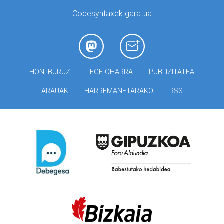
Codesyntaxek garatua
HONI BURUZ
LEGE OHARRA
PUBLIZITATEA
ARAUAK
HARREMANETARAKO
RSS