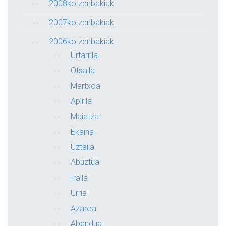
2008ko zenbakiak
2007ko zenbakiak
2006ko zenbakiak
Urtarrila
Otsaila
Martxoa
Apirila
Maiatza
Ekaina
Uztaila
Abuztua
Iraila
Urria
Azaroa
Abendua