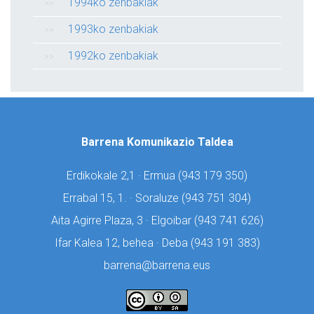
1994ko zenbakiak
1993ko zenbakiak
1992ko zenbakiak
Barrena Komunikazio Taldea
Erdikokale 2,1 · Ermua (
943 179 350)
Errabal 15, 1. · Soraluze (
943 751 304)
Aita Agirre Plaza, 3 · Elgoibar (
943 741 626)
Ifar Kalea 12, behea · Deba (
943 191 383)
barrena@barrena.eus