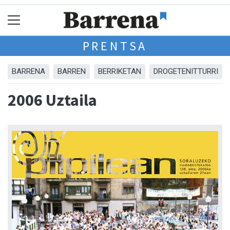
PRENTSA
BARRENA
BARREN
BERRIKETAN
DROGETENITTURRI
2006 Uztaila