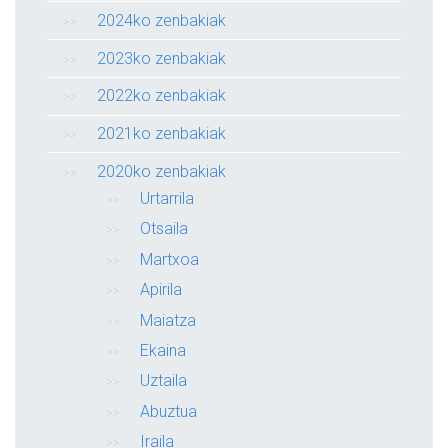
2024ko zenbakiak
2023ko zenbakiak
2022ko zenbakiak
2021ko zenbakiak
2020ko zenbakiak
Urtarrila
Otsaila
Martxoa
Apirila
Maiatza
Ekaina
Uztaila
Abuztua
Iraila