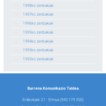
1998ko zenbakiak
1997ko zenbakiak
1996ko zenbakiak
1995ko zenbakiak
1994ko zenbakiak
1993ko zenbakiak
1992ko zenbakiak
Barrena Komunikazio Taldea
Erdikokale 2,1 · Ermua (
943 179 350)