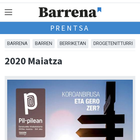
PRENTSA
BARRENA
BARREN
BERRIKETAN
DROGETENITTURRI
2020 Maiatza