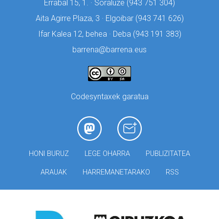
Errabal 15, 1. · Soraluze (
943 751 304)
Aita Agirre Plaza, 3 · Elgoibar (
943 741 626)
Ifar Kalea 12, behea · Deba (
943 191 383)
barrena@barrena.eus
Codesyntaxek garatua
HONI BURUZ
LEGE OHARRA
PUBLIZITATEA
ARAUAK
HARREMANETARAKO
RSS