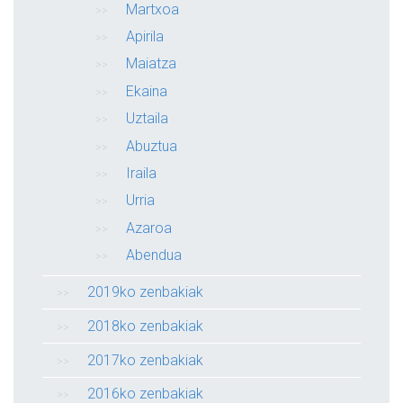
Martxoa
Apirila
Maiatza
Ekaina
Uztaila
Abuztua
Iraila
Urria
Azaroa
Abendua
2019ko zenbakiak
2018ko zenbakiak
2017ko zenbakiak
2016ko zenbakiak