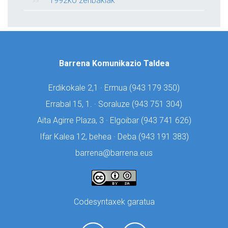
1992ko zenbakiak
Barrena Komunikazio Taldea
Erdikokale 2,1 · Ermua (
943 179 350)
Errabal 15, 1. · Soraluze (
943 751 304)
Aita Agirre Plaza, 3 · Elgoibar (
943 741 626)
Ifar Kalea 12, behea · Deba (
943 191 383)
barrena@barrena.eus
Codesyntaxek garatua