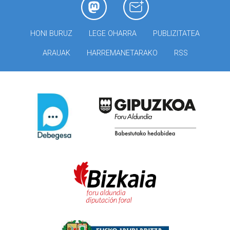
HONI BURUZ
LEGE OHARRA
PUBLIZITATEA
ARAUAK
HARREMANETARAKO
RSS