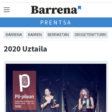
PRENTSA
BARRENA
BARREN
BERRIKETAN
DROGETENITTURRI
2020 Uztaila