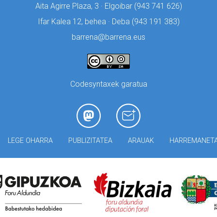
Aita Agirre Plaza, 3 · Elgoibar (
943 741 626)
Ifar Kalea 12, behea · Deba (
943 191 383)
barrena@barrena.eus
Codesyntaxek garatua
LEGE OHARRA
PUBLIZITATEA
ARAUAK
HARREMANET