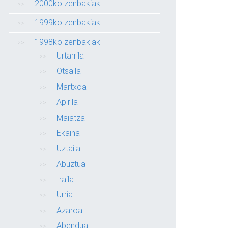
2000ko zenbakiak
1999ko zenbakiak
1998ko zenbakiak
Urtarrila
Otsaila
Martxoa
Apirila
Maiatza
Ekaina
Uztaila
Abuztua
Iraila
Urria
Azaroa
Abendua