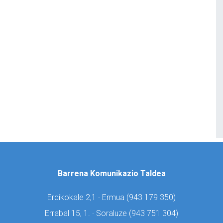
Barrena Komunikazio Taldea
Erdikokale 2,1 · Ermua (
943 179 350)
Errabal 15, 1. · Soraluze (
943 751 304)