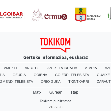
Gertuko informazioa, euskaraz
AMEZTI
ANBOTO
ANTXETA IRRATIA
ATARIA
AZP
TIA
GEURIA
GOIENA
GOIERRI TELEBISTA
GUAIXE
IZMENDI TELEBISTA
ORIO GUKA
TXINTXARRI
ZARAUT
Matx
Gurean
Ttap
Tokikom publizitatea
v16.25.0