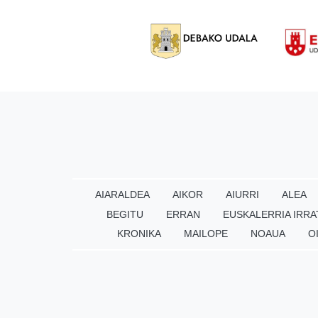
AIARALDEA
AIKOR
AIURRI
ALEA
BEGITU
ERRAN
EUSKALERRIA IRRA
KRONIKA
MAILOPE
NOAUA
O