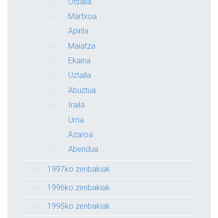
Otsaila
Martxoa
Apirila
Maiatza
Ekaina
Uztaila
Abuztua
Iraila
Urria
Azaroa
Abendua
1997ko zenbakiak
1996ko zenbakiak
1995ko zenbakiak