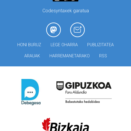
Codesyntaxek garatua
HONI BURUZ
LEGE OHARRA
PUBLIZITATEA
ARAUAK
HARREMANETARAKO
RSS