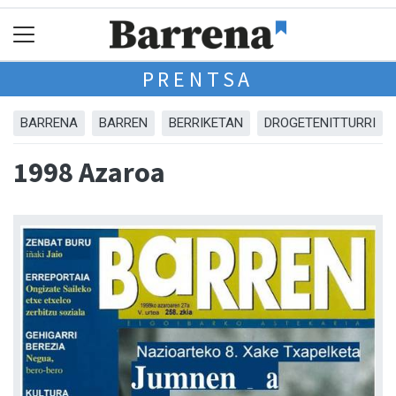
PRENTSA
BARRENA
BARREN
BERRIKETAN
DROGETENITTURRI
1998 Azaroa