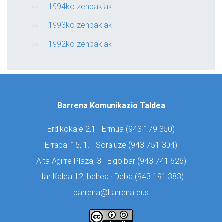
1994ko zenbakiak
1993ko zenbakiak
1992ko zenbakiak
Barrena Komunikazio Taldea
Erdikokale 2,1 · Ermua (
943 179 350)
Errabal 15, 1. · Soraluze (
943 751 304)
Aita Agirre Plaza, 3 · Elgoibar (
943 741 626)
Ifar Kalea 12, behea · Deba (
943 191 383)
barrena@barrena.eus