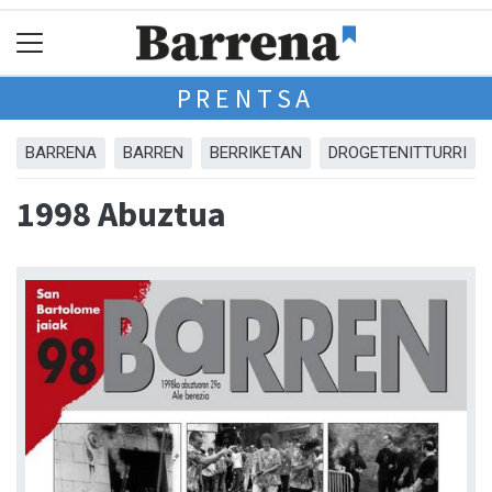
PRENTSA
BARRENA
BARREN
BERRIKETAN
DROGETENITTURRI
1998 Abuztua