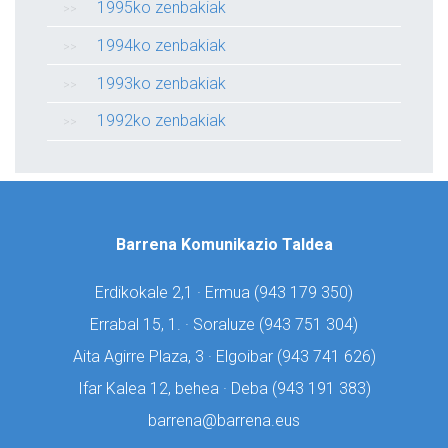
1995ko zenbakiak
1994ko zenbakiak
1993ko zenbakiak
1992ko zenbakiak
Barrena Komunikazio Taldea
Erdikokale 2,1 · Ermua (
943 179 350)
Errabal 15, 1. · Soraluze (
943 751 304)
Aita Agirre Plaza, 3 · Elgoibar (
943 741 626)
Ifar Kalea 12, behea · Deba (
943 191 383)
barrena@barrena.eus