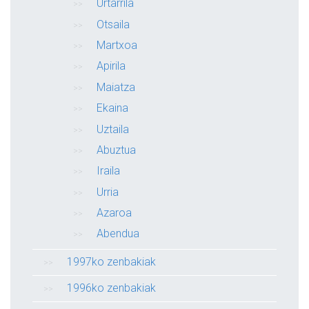
Urtarrila
Otsaila
Martxoa
Apirila
Maiatza
Ekaina
Uztaila
Abuztua
Iraila
Urria
Azaroa
Abendua
1997ko zenbakiak
1996ko zenbakiak