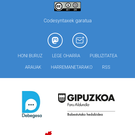
Codesyntaxek garatua
HONI BURUZ
LEGE OHARRA
PUBLIZITATEA
ARAUAK
HARREMANETARAKO
RSS