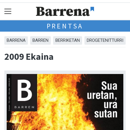
PRENTSA
BARRENA
BARREN
BERRIKETAN
DROGETENITTURRI
2009 Ekaina