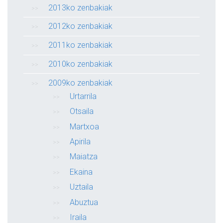
2013ko zenbakiak
2012ko zenbakiak
2011ko zenbakiak
2010ko zenbakiak
2009ko zenbakiak
Urtarrila
Otsaila
Martxoa
Apirila
Maiatza
Ekaina
Uztaila
Abuztua
Iraila