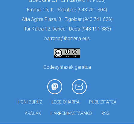
Erdikokale 2,1 · Ermua (
943 179 350)
Errabal 15, 1. · Soraluze (
943 751 304)
Aita Agirre Plaza, 3 · Elgoibar (
943 741 626)
Ifar Kalea 12, behea · Deba (
943 191 383)
barrena@barrena.eus
Codesyntaxek garatua
HONI BURUZ
LEGE OHARRA
PUBLIZITATEA
ARAUAK
HARREMANETARAKO
RSS