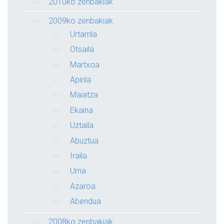
2010ko zenbakiak
2009ko zenbakiak
Urtarrila
Otsaila
Martxoa
Apirila
Maiatza
Ekaina
Uztaila
Abuztua
Iraila
Urria
Azaroa
Abendua
2008ko zenbakiak