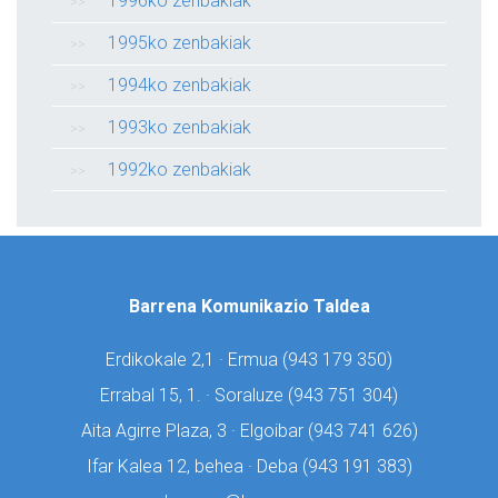
1996ko zenbakiak
1995ko zenbakiak
1994ko zenbakiak
1993ko zenbakiak
1992ko zenbakiak
Barrena Komunikazio Taldea
Erdikokale 2,1 · Ermua (
943 179 350)
Errabal 15, 1. · Soraluze (
943 751 304)
Aita Agirre Plaza, 3 · Elgoibar (
943 741 626)
Ifar Kalea 12, behea · Deba (
943 191 383)