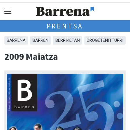
PRENTSA
BARRENA
BARREN
BERRIKETAN
DROGETENITTURRI
2009 Maiatza