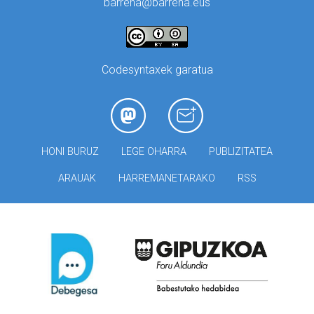
barrena@barrena.eus
Codesyntaxek garatua
HONI BURUZ
LEGE OHARRA
PUBLIZITATEA
ARAUAK
HARREMANETARAKO
RSS