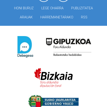
HONI BURUZ
LEGE OHARRA
PUBLIZITATEA
ARAUAK
HARREMANETARAKO
RSS