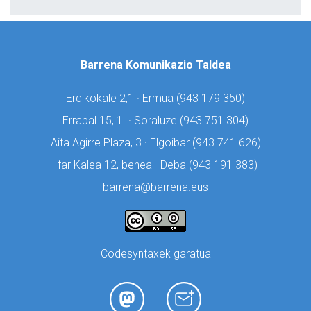
Barrena Komunikazio Taldea
Erdikokale 2,1 · Ermua (
943 179 350)
Errabal 15, 1. · Soraluze (
943 751 304)
Aita Agirre Plaza, 3 · Elgoibar (
943 741 626)
Ifar Kalea 12, behea · Deba (
943 191 383)
barrena@barrena.eus
Codesyntaxek garatua