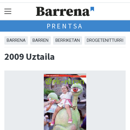
PRENTSA
BARRENA
BARREN
BERRIKETAN
DROGETENITTURRI
2009 Uztaila