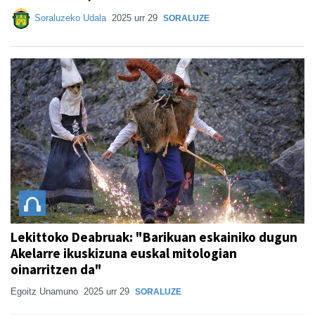
Soraluzeko Udala
2025 urr 29
SORALUZE
Lekittoko Deabruak: "Barikuan eskainiko dugun
Akelarre ikuskizuna euskal mitologian
oinarritzen da"
Egoitz Unamuno
2025 urr 29
SORALUZE