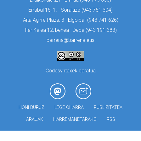
Errabal 15, 1. · Soraluze (
943 751 304)
Aita Agirre Plaza, 3 · Elgoibar (
943 741 626)
Ifar Kalea 12, behea · Deba (
943 191 383)
barrena@barrena.eus
Codesyntaxek garatua
HONI BURUZ
LEGE OHARRA
PUBLIZITATEA
ARAUAK
HARREMANETARAKO
RSS