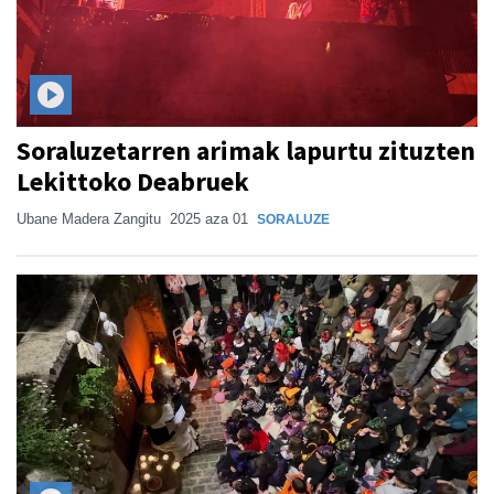
Soraluzetarren arimak lapurtu zituzten
Lekittoko Deabruek
Ubane Madera Zangitu
2025 aza 01
SORALUZE