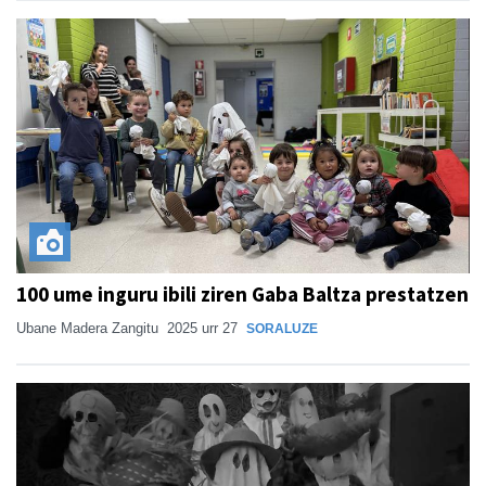
100 ume inguru ibili ziren Gaba Baltza prestatzen
Ubane Madera Zangitu
2025 urr 27
SORALUZE