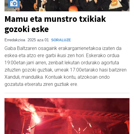
Mamu eta munstro txikiak
gozoki eske
Erredakzioa
2025 aza 01
SORALUZE
Gaba Baltzaren osagairik erakargarrienetakoa izaten da
eskea eta atzo ere garbi ikusi zen hori. Eskerako ordua
19:00etan jarri arren, zenbait lekutan ordurako agortuta
zituzten gozoki guztiak, umeak 17:00etarako hasi baitziren
Xanduli, mandulika. Kontuak kontu, atzokoan ondo
gozatuta etxeratu ziren guztiak ere.