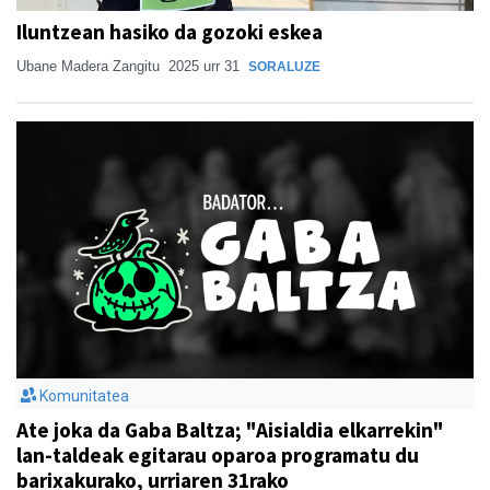
Iluntzean hasiko da gozoki eskea
Ubane Madera Zangitu
2025 urr 31
SORALUZE
Komunitatea
Ate joka da Gaba Baltza; "Aisialdia elkarrekin"
lan-taldeak egitarau oparoa programatu du
barixakurako, urriaren 31rako