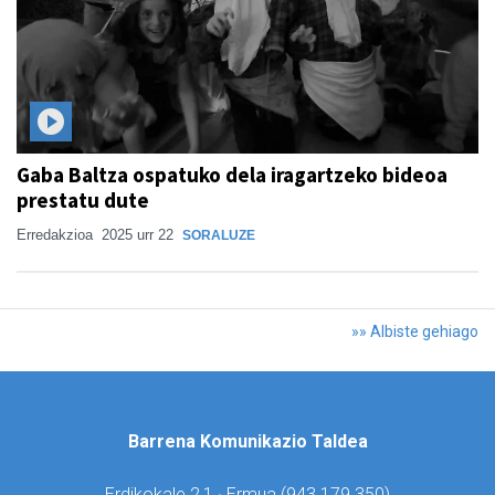
Gaba Baltza ospatuko dela iragartzeko bideoa
prestatu dute
Erredakzioa
2025 urr 22
SORALUZE
»» Albiste gehiago
Barrena Komunikazio Taldea
Erdikokale 2,1 · Ermua (
943 179 350)