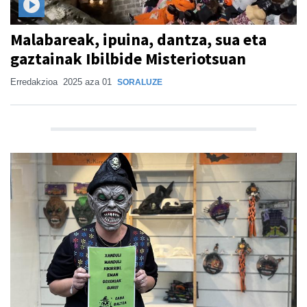
Malabareak, ipuina, dantza, sua eta
gaztainak Ibilbide Misteriotsuan
Erredakzioa
2025 aza 01
SORALUZE