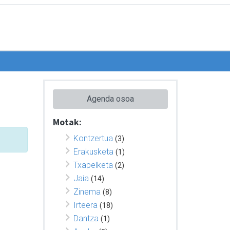
Agenda osoa
Motak:
Kontzertua
(3)
Erakusketa
(1)
Txapelketa
(2)
Jaia
(14)
Zinema
(8)
Irteera
(18)
Dantza
(1)