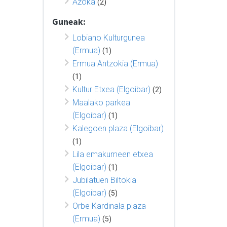
Azoka
(2)
Guneak:
Lobiano Kulturgunea
(Ermua)
(1)
Ermua Antzokia (Ermua)
(1)
Kultur Etxea (Elgoibar)
(2)
Maalako parkea
(Elgoibar)
(1)
Kalegoen plaza (Elgoibar)
(1)
Lila emakumeen etxea
(Elgoibar)
(1)
Jubilatuen Biltokia
(Elgoibar)
(5)
Orbe Kardinala plaza
(Ermua)
(5)