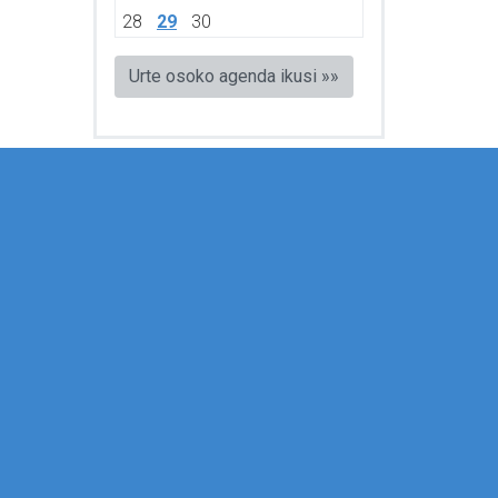
28
29
30
Urte osoko agenda ikusi »»