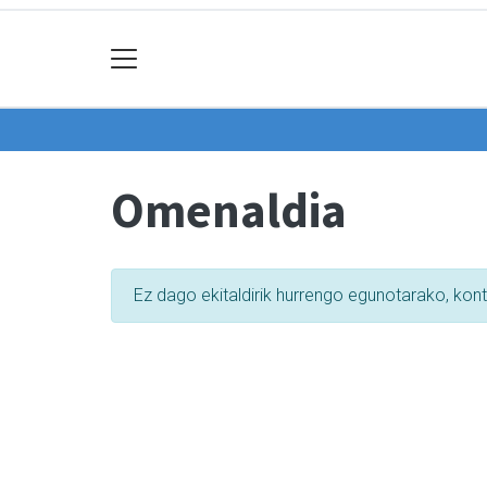
Omenaldia
Ez dago ekitaldirik hurrengo egunotarako, kon