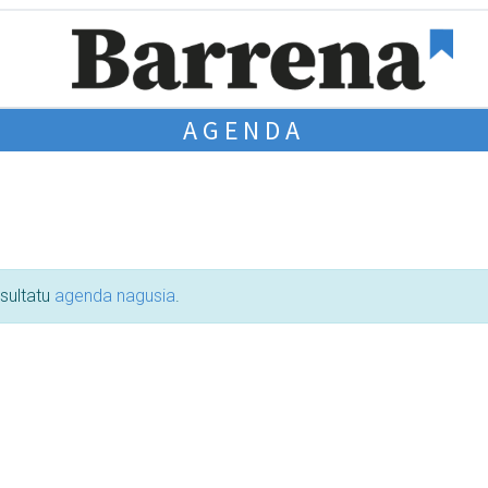
AGENDA
tsultatu
agenda nagusia
.