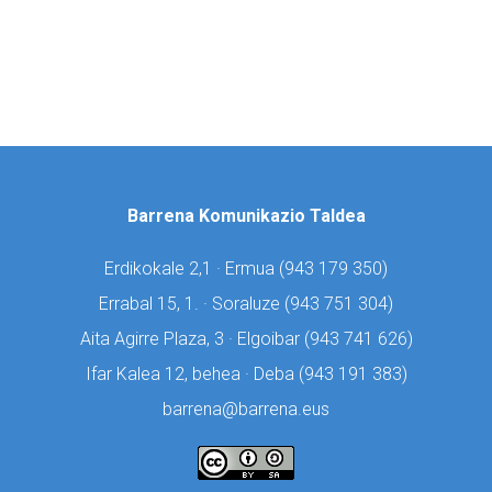
Barrena Komunikazio Taldea
Erdikokale 2,1 · Ermua (
943 179 350)
Errabal 15, 1. · Soraluze (
943 751 304)
Aita Agirre Plaza, 3 · Elgoibar (
943 741 626)
Ifar Kalea 12, behea · Deba (
943 191 383)
barrena@barrena.eus