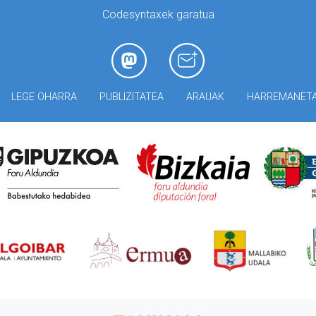
Codesyntaxek garatua
LEGE OHARRA
PUBLIZITATEA
ARAUAK
HARREMANET