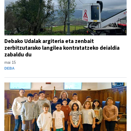
Debako Udalak argiteria eta zenbait
zerbitzutarako langilea kontratatzeko deialdia
zabaldu du
mai 15
DEBA