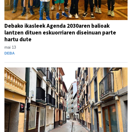
Debako ikasleek Agenda 2030aren balioak
lantzen dituen eskuorriaren diseinuan parte
hartu dute
mai 13
DEBA