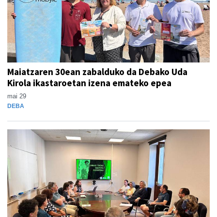
Maiatzaren 30ean zabalduko da Debako Uda
Kirola ikastaroetan izena emateko epea
mai 29
DEBA