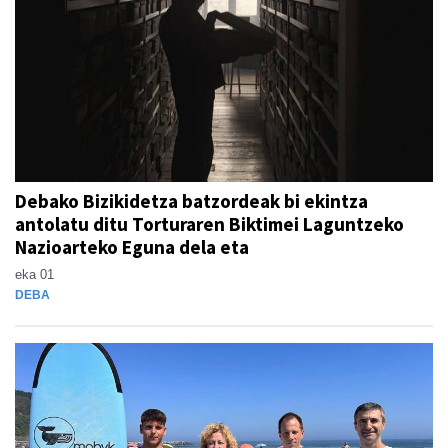
Debako Bizikidetza batzordeak bi ekintza
antolatu ditu Torturaren Biktimei Laguntzeko
Nazioarteko Eguna dela eta
eka 01
DEBA