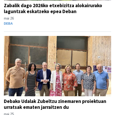
Zabalik dago 2026ko etxebizitza alokairurako
laguntzak eskatzeko epea Deban
mai 26
DEBA
Debako Udalak Zubeltzu zinemaren proiektuan
urratsak ematen jarraitzen du
mai 25