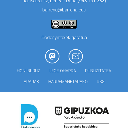
Ifar Kalea 12, behea · Deba (
943 191 383)
barrena@barrena.eus
Codesyntaxek garatua
HONI BURUZ
LEGE OHARRA
PUBLIZITATEA
ARAUAK
HARREMANETARAKO
RSS