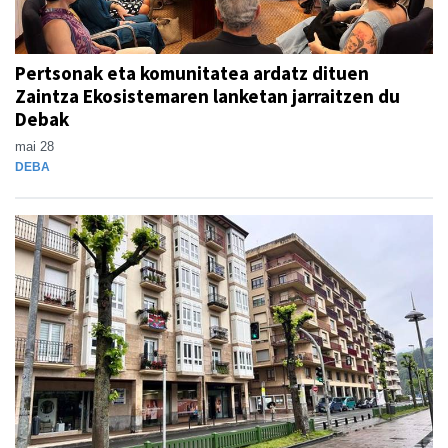
Pertsonak eta komunitatea ardatz dituen
Zaintza Ekosistemaren lanketan jarraitzen du
Debak
mai 28
DEBA