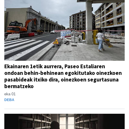
Ekainaren 1etik aurrera, Paseo Estaliaren
ondoan behin-behinean egokitutako oinezkoen
pasabideak itxiko dira, oinezkoen segurtasuna
bermatzeko
eka 01
DEBA