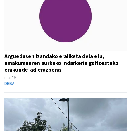
Arguedasen izandako erailketa dela eta,
emakumearen aurkako indarkeria gaitzesteko
erakunde-adierazpena
mai 19
DEBA