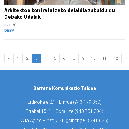
Arkitektoa kontratatzeko deialdia zabaldu du
Debako Udalak
mai 07
DEBA
«
1
2
3
4
5
6
...
9
10
11
12
»
Barrena Komunikazio Taldea
Erdikokale 2,1 · Ermua (
943 179 350)
Errabal 15, 1. · Soraluze (
943 751 304)
Aita Agirre Plaza, 3 · Elgoibar (
943 741 626)