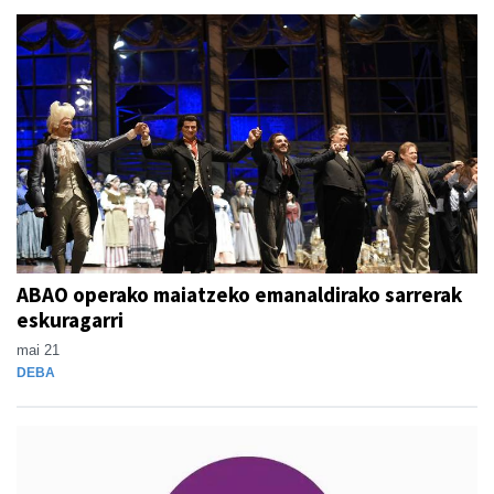
ABAO operako maiatzeko emanaldirako sarrerak
eskuragarri
mai 21
DEBA