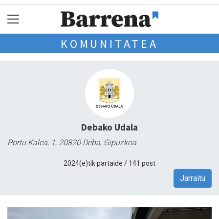
KOMUNITATEA
Debako Udala
Portu Kalea, 1, 20820 Deba, Gipuzkoa
2024(e)tik partaide / 141 post
Jarraitu