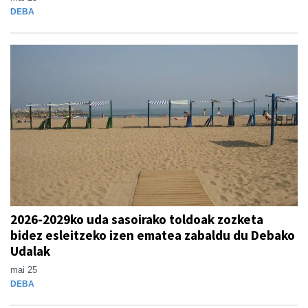
DEBA
2026-2029ko uda sasoirako toldoak zozketa
bidez esleitzeko izen ematea zabaldu du Debako
Udalak
mai 25
DEBA