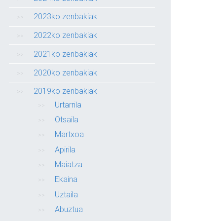
2023ko zenbakiak
2022ko zenbakiak
2021ko zenbakiak
2020ko zenbakiak
2019ko zenbakiak
Urtarrila
Otsaila
Martxoa
Apirila
Maiatza
Ekaina
Uztaila
Abuztua