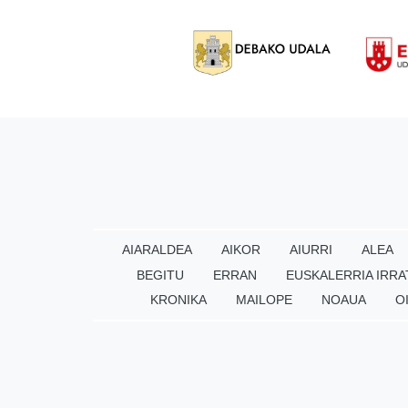
AIARALDEA
AIKOR
AIURRI
ALEA
BEGITU
ERRAN
EUSKALERRIA IRRA
KRONIKA
MAILOPE
NOAUA
O