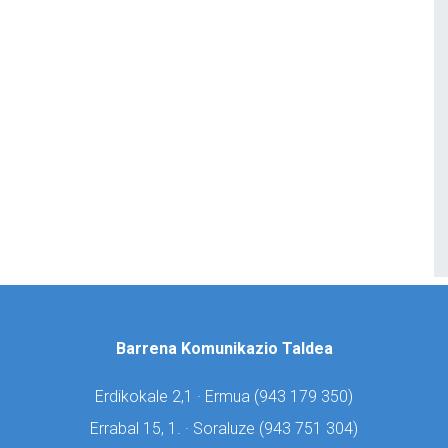
Barrena Komunikazio Taldea
Erdikokale 2,1 · Ermua (
943 179 350)
Errabal 15, 1. · Soraluze (
943 751 304)