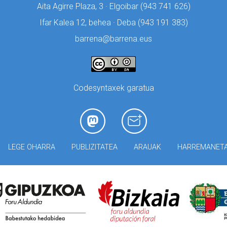
Aita Agirre Plaza, 3 · Elgoibar (
943 741 626)
Ifar Kalea 12, behea · Deba (
943 191 383)
barrena@barrena.eus
Codesyntaxek garatua
LEGE OHARRA
PUBLIZITATEA
ARAUAK
HARREMANET