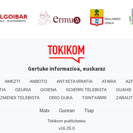
Gertuko informazioa, euskaraz
AMEZTI
ANBOTO
ANTXETA IRRATIA
ATARIA
AZP
TIA
GEURIA
GOIENA
GOIERRI TELEBISTA
GUAIXE
IZMENDI TELEBISTA
ORIO GUKA
TXINTXARRI
ZARAUT
Matx
Gurean
Ttap
Tokikom publizitatea
v16.25.0