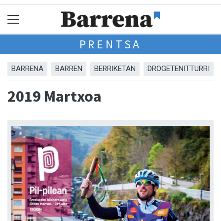
PRENTSA
BARRENA
BARREN
BERRIKETAN
DROGETENITTURRI
2019 Martxoa