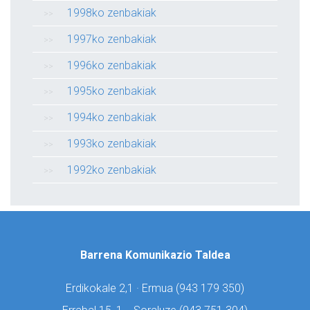
1998ko zenbakiak
1997ko zenbakiak
1996ko zenbakiak
1995ko zenbakiak
1994ko zenbakiak
1993ko zenbakiak
1992ko zenbakiak
Barrena Komunikazio Taldea
Erdikokale 2,1 · Ermua (
943 179 350)