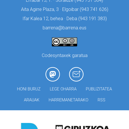
Errabal 15, 1. · Soraluze (
943 751 304)
Aita Agirre Plaza, 3 · Elgoibar (
943 741 626)
Ifar Kalea 12, behea · Deba (
943 191 383)
barrena@barrena.eus
Codesyntaxek garatua
HONI BURUZ
LEGE OHARRA
PUBLIZITATEA
ARAUAK
HARREMANETARAKO
RSS