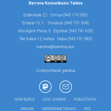
Barrena Komunikazio Taldea
Erdikokale 2,1 · Ermua (
943 179 350)
Errabal 15, 1. · Soraluze (
943 751 304)
Aita Agirre Plaza, 3 · Elgoibar (
943 741 626)
Ifar Kalea 12, behea · Deba (
943 191 383)
barrena@barrena.eus
Codesyntaxek garatua
HONI BURUZ
LEGE OHARRA
PUBLIZITATEA
ARAUAK
HARREMANETARAKO
RSS