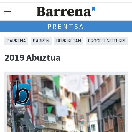
PRENTSA
BARRENA
BARREN
BERRIKETAN
DROGETENITTURRI
2019 Abuztua