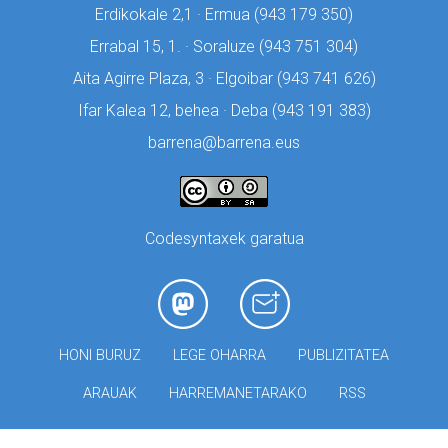
Erdikokale 2,1 · Ermua (
943 179 350)
Errabal 15, 1. · Soraluze (
943 751 304)
Aita Agirre Plaza, 3 · Elgoibar (
943 741 626)
Ifar Kalea 12, behea · Deba (
943 191 383)
barrena@barrena.eus
Codesyntaxek garatua
HONI BURUZ
LEGE OHARRA
PUBLIZITATEA
ARAUAK
HARREMANETARAKO
RSS