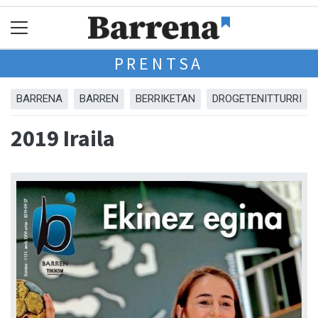
PRENTSA
BARRENA
BARREN
BERRIKETAN
DROGETENITTURRI
2019 Iraila