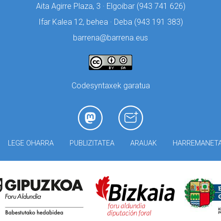
Aita Agirre Plaza, 3 · Elgoibar (
943 741 626)
Ifar Kalea 12, behea · Deba (
943 191 383)
barrena@barrena.eus
Codesyntaxek garatua
LEGE OHARRA
PUBLIZITATEA
ARAUAK
HARREMANET