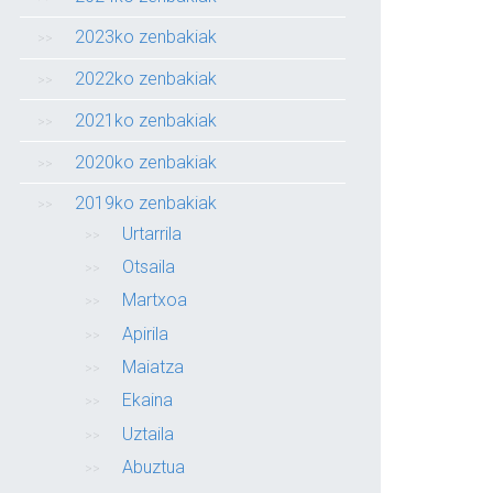
2023ko zenbakiak
2022ko zenbakiak
2021ko zenbakiak
2020ko zenbakiak
2019ko zenbakiak
Urtarrila
Otsaila
Martxoa
Apirila
Maiatza
Ekaina
Uztaila
Abuztua