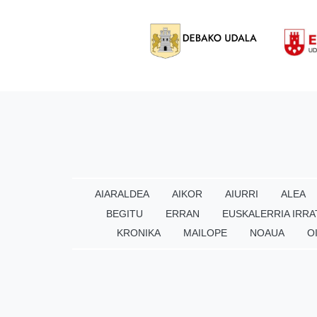
AIARALDEA
AIKOR
AIURRI
ALEA
BEGITU
ERRAN
EUSKALERRIA IRRA
KRONIKA
MAILOPE
NOAUA
O