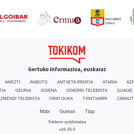
Gertuko informazioa, euskaraz
AMEZTI
ANBOTO
ANTXETA IRRATIA
ATARIA
AZP
TIA
GEURIA
GOIENA
GOIERRI TELEBISTA
GUAIXE
IZMENDI TELEBISTA
ORIO GUKA
TXINTXARRI
ZARAUT
Matx
Gurean
Ttap
Tokikom publizitatea
v16.25.0