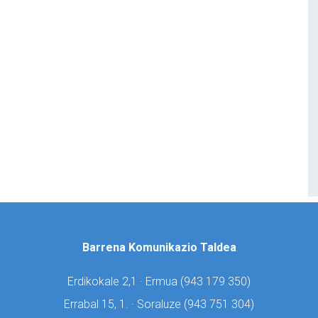
Barrena Komunikazio Taldea
Erdikokale 2,1 · Ermua (
943 179 350)
Errabal 15, 1. · Soraluze (
943 751 304)