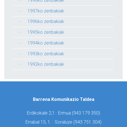
1998ko zenbakiak
1997ko zenbakiak
1996ko zenbakiak
1995ko zenbakiak
1994ko zenbakiak
1993ko zenbakiak
1992ko zenbakiak
Barrena Komunikazio Taldea
Erdikokale 2,1 · Ermua (
943 179 350)
Errabal 15, 1. · Soraluze (
943 751 304)