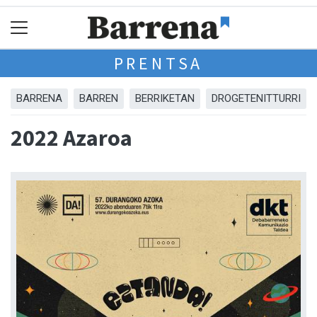
PRENTSA
BARRENA
BARREN
BERRIKETAN
DROGETENITTURRI
2022 Azaroa