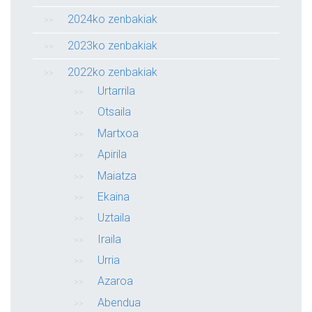
2024ko zenbakiak
2023ko zenbakiak
2022ko zenbakiak
Urtarrila
Otsaila
Martxoa
Apirila
Maiatza
Ekaina
Uztaila
Iraila
Urria
Azaroa
Abendua