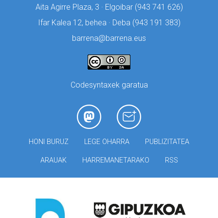
Aita Agirre Plaza, 3 · Elgoibar (
943 741 626)
Ifar Kalea 12, behea · Deba (
943 191 383)
barrena@barrena.eus
Codesyntaxek garatua
HONI BURUZ
LEGE OHARRA
PUBLIZITATEA
ARAUAK
HARREMANETARAKO
RSS