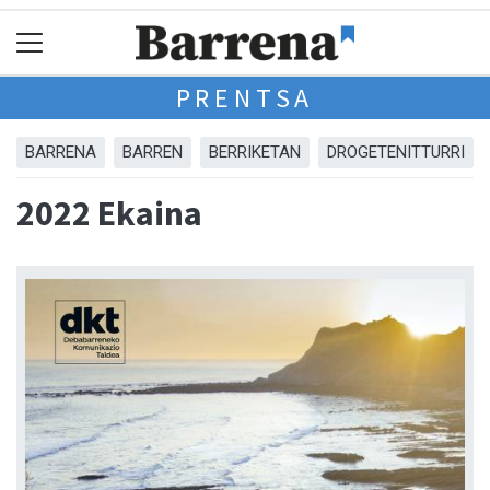
PRENTSA
BARRENA
BARREN
BERRIKETAN
DROGETENITTURRI
2022 Ekaina