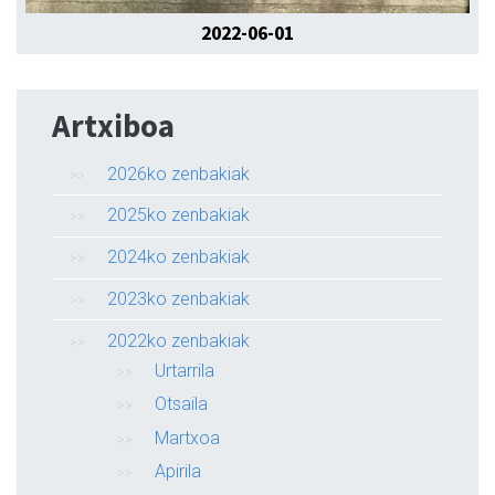
2022-06-01
Artxiboa
2026ko zenbakiak
2025ko zenbakiak
2024ko zenbakiak
2023ko zenbakiak
2022ko zenbakiak
Urtarrila
Otsaila
Martxoa
Apirila