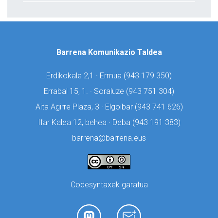
Barrena Komunikazio Taldea
Erdikokale 2,1 · Ermua (
943 179 350)
Errabal 15, 1. · Soraluze (
943 751 304)
Aita Agirre Plaza, 3 · Elgoibar (
943 741 626)
Ifar Kalea 12, behea · Deba (
943 191 383)
barrena@barrena.eus
Codesyntaxek garatua