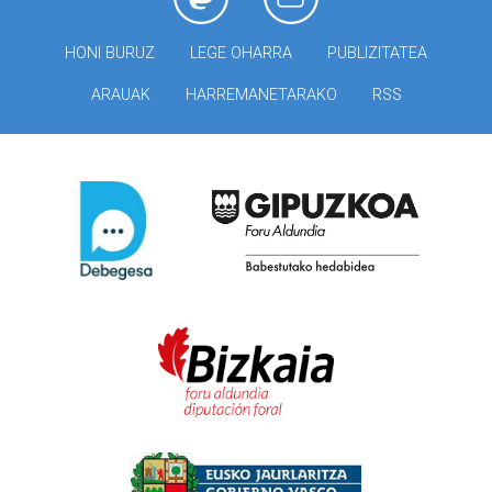
HONI BURUZ
LEGE OHARRA
PUBLIZITATEA
ARAUAK
HARREMANETARAKO
RSS