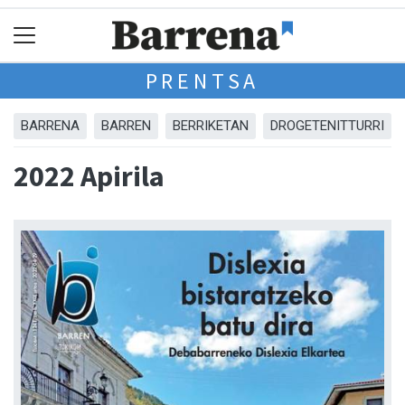
PRENTSA
BARRENA
BARREN
BERRIKETAN
DROGETENITTURRI
2022 Apirila