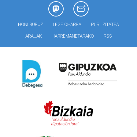
HONI BURUZ
LEGE OHARRA
PUBLIZITATEA
ARAUAK
HARREMANETARAKO
RSS