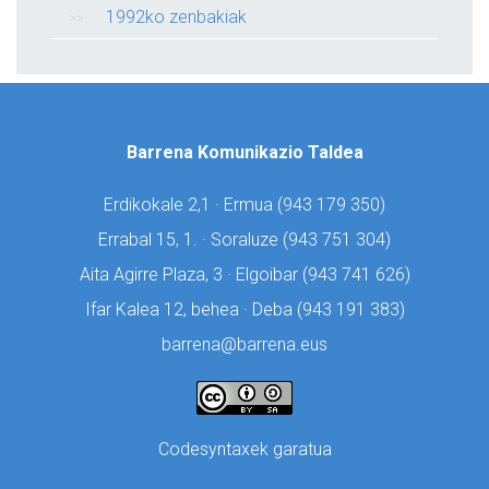
1992ko zenbakiak
Barrena Komunikazio Taldea
Erdikokale 2,1 · Ermua (
943 179 350)
Errabal 15, 1. · Soraluze (
943 751 304)
Aita Agirre Plaza, 3 · Elgoibar (
943 741 626)
Ifar Kalea 12, behea · Deba (
943 191 383)
barrena@barrena.eus
Codesyntaxek garatua