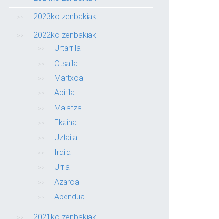
2023ko zenbakiak
2022ko zenbakiak
Urtarrila
Otsaila
Martxoa
Apirila
Maiatza
Ekaina
Uztaila
Iraila
Urria
Azaroa
Abendua
2021ko zenbakiak