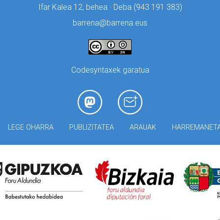
Ifar Kalea 12, behea · Deba (
943 191 383)
barrena@barrena.eus
Codesyntaxek garatua
LEGE OHARRA
PUBLIZITATEA
ARAUAK
HARREMANET