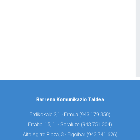
Barrena Komunikazio Taldea
Erdikokale 2,1 · Ermua (
943 179 350)
Errabal 15, 1. · Soraluze (
943 751 304)
Aita Agirre Plaza, 3 · Elgoibar (
943 741 626)