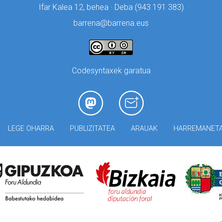
Ifar Kalea 12, behea · Deba (
943 191 383)
barrena@barrena.eus
Codesyntaxek garatua
LEGE OHARRA
PUBLIZITATEA
ARAUAK
HARREMANET