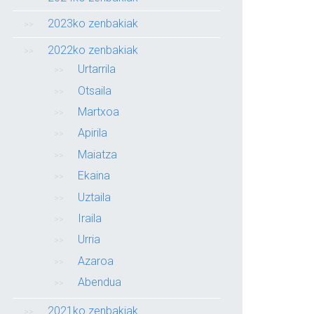
2023ko zenbakiak
2022ko zenbakiak
Urtarrila
Otsaila
Martxoa
Apirila
Maiatza
Ekaina
Uztaila
Iraila
Urria
Azaroa
Abendua
2021ko zenbakiak