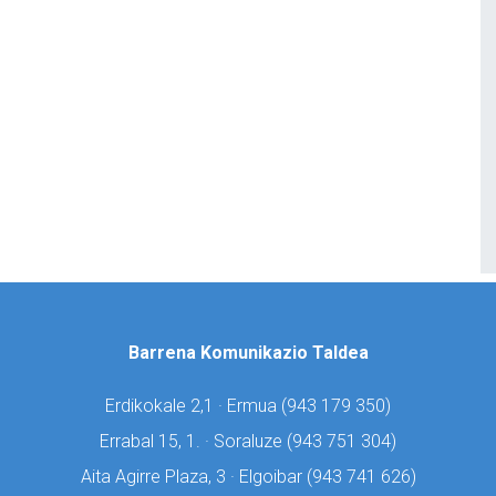
Barrena Komunikazio Taldea
Erdikokale 2,1 · Ermua (
943 179 350)
Errabal 15, 1. · Soraluze (
943 751 304)
Aita Agirre Plaza, 3 · Elgoibar (
943 741 626)