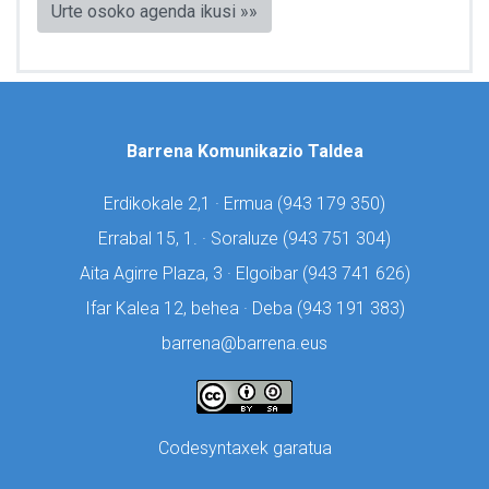
Urte osoko agenda ikusi »»
Barrena Komunikazio Taldea
Erdikokale 2,1 · Ermua (
943 179 350)
Errabal 15, 1. · Soraluze (
943 751 304)
Aita Agirre Plaza, 3 · Elgoibar (
943 741 626)
Ifar Kalea 12, behea · Deba (
943 191 383)
barrena@barrena.eus
Codesyntaxek garatua