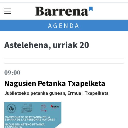
AGENDA
Astelehena, urriak 20
09:00
Nagusien Petanka Txapelketa
Jubiletxeko petanka gunean, Ermua | Txapelketa