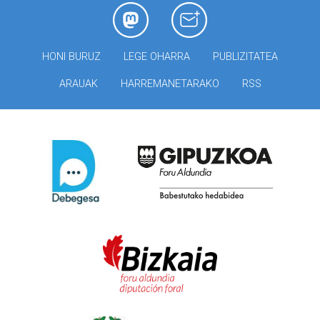
HONI BURUZ
LEGE OHARRA
PUBLIZITATEA
ARAUAK
HARREMANETARAKO
RSS