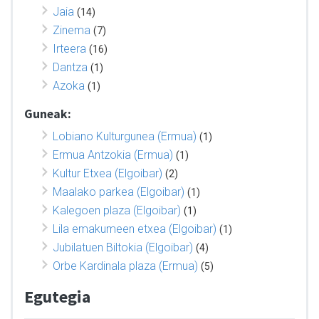
Jaia
(14)
Zinema
(7)
Irteera
(16)
Dantza
(1)
Azoka
(1)
Guneak:
Lobiano Kulturgunea (Ermua)
(1)
Ermua Antzokia (Ermua)
(1)
Kultur Etxea (Elgoibar)
(2)
Maalako parkea (Elgoibar)
(1)
Kalegoen plaza (Elgoibar)
(1)
Lila emakumeen etxea (Elgoibar)
(1)
Jubilatuen Biltokia (Elgoibar)
(4)
Orbe Kardinala plaza (Ermua)
(5)
Egutegia