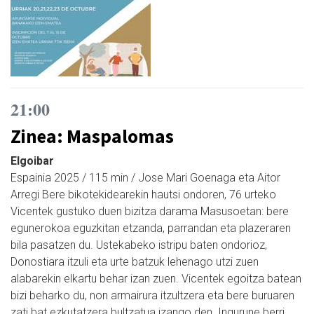
21:00
Zinea: Maspalomas
Elgoibar
Espainia 2025 / 115 min / Jose Mari Goenaga eta Aitor
Arregi Bere bikotekidearekin hautsi ondoren, 76 urteko
Vicentek gustuko duen bizitza darama Masusoetan: bere
egunerokoa eguzkitan etzanda, parrandan eta plazeraren
bila pasatzen du. Ustekabeko istripu baten ondorioz,
Donostiara itzuli eta urte batzuk lehenago utzi zuen
alabarekin elkartu behar izan zuen. Vicentek egoitza batean
bizi beharko du, non armairura itzultzera eta bere buruaren
zati bat ezkutatzera bultzatua izango den. Ingurune berri