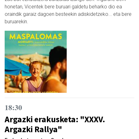
honetan, Vicentek bere buruari galdetu beharko dio ea
oraindik garaiz dagoen besteekin adiskidetzeko... eta bere
buruarekin.
18:30
Argazki erakusketa: "XXXV.
Argazki Rallya"