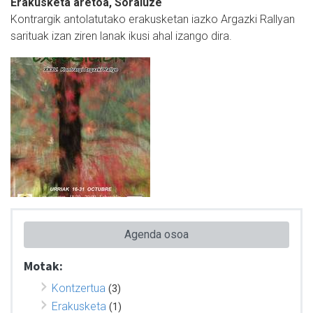
Erakusketa aretoa, Soraluze
Kontrargik antolatutako erakusketan iazko Argazki Rallyan
sarituak izan ziren lanak ikusi ahal izango dira.
Agenda osoa
Motak:
Kontzertua
(3)
Erakusketa
(1)