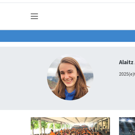
Alaitz
2025(e)t