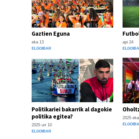
Gaztien Eguna
Futbo
eka 13
api 24
ELGOIBAR
ELGOIB
Politikariei bakarrik al dagokie
Oholt
politika egitea?
2025 eka
ELGOIB
2025 urr 10
ELGOIBAR