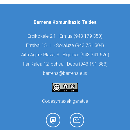
Barrena Komunikazio Taldea
Erdikokale 2,1 · Ermua (
943 179 350)
Errabal 15, 1. · Soraluze (
943 751 304)
Aita Agirre Plaza, 3 · Elgoibar (
943 741 626)
Ifar Kalea 12, behea · Deba (
943 191 383)
barrena@barrena.eus
Codesyntaxek garatua