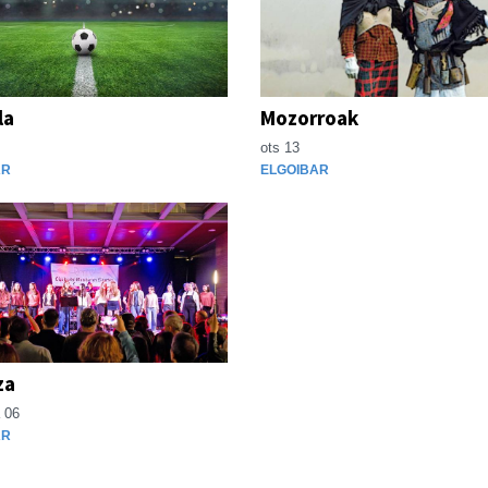
la
Mozorroak
ots 13
AR
ELGOIBAR
za
 06
AR