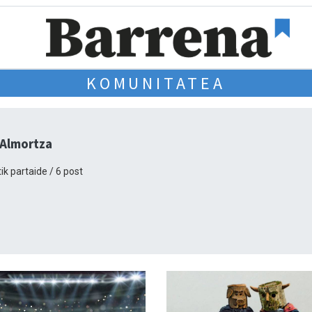
KOMUNITATEA
 Almortza
ik partaide / 6 post