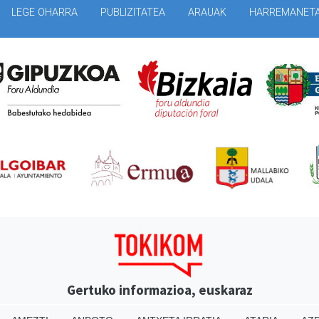
LEGE OHARRA
PUBLIZITATEA
ARAUAK
HARREMANET
Gertuko informazioa, euskaraz