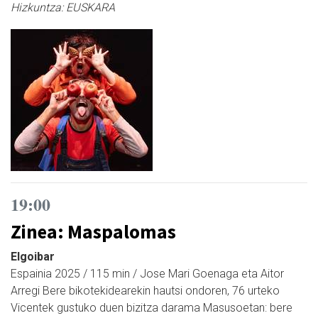
Hizkuntza:
EUSKARA
19:00
Zinea: Maspalomas
Elgoibar
Espainia 2025 / 115 min / Jose Mari Goenaga eta Aitor
Arregi Bere bikotekidearekin hautsi ondoren, 76 urteko
Vicentek gustuko duen bizitza darama Masusoetan: bere