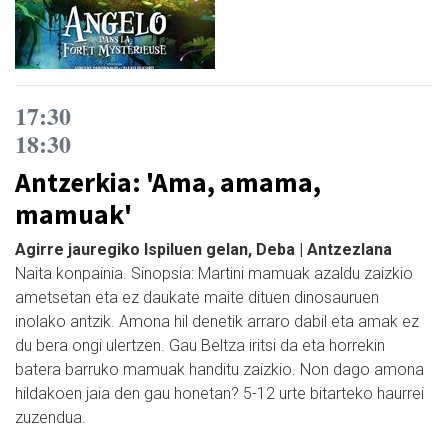
17:30
18:30
Antzerkia: 'Ama, amama,
mamuak'
Agirre jauregiko Ispiluen gelan, Deba | Antzezlana
Naita konpainia. Sinopsia: Martini mamuak azaldu zaizkio
ametsetan eta ez daukate maite dituen dinosauruen
inolako antzik. Amona hil denetik arraro dabil eta amak ez
du bera ongi ulertzen. Gau Beltza iritsi da eta horrekin
batera barruko mamuak handitu zaizkio. Non dago amona
hildakoen jaia den gau honetan? 5-12 urte bitarteko haurrei
zuzendua.