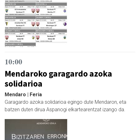
10:00
Mendaroko garagardo azoka
solidarioa
Mendaro | Feria
Garagardo azoka solidarioa egingo dute Mendaron, eta
batzen duten dirua Aspanogi elkartearentzat izango da.