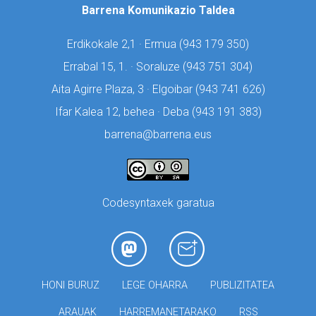
Barrena Komunikazio Taldea
Erdikokale 2,1 · Ermua (
943 179 350)
Errabal 15, 1. · Soraluze (
943 751 304)
Aita Agirre Plaza, 3 · Elgoibar (
943 741 626)
Ifar Kalea 12, behea · Deba (
943 191 383)
barrena@barrena.eus
Codesyntaxek garatua
HONI BURUZ
LEGE OHARRA
PUBLIZITATEA
ARAUAK
HARREMANETARAKO
RSS