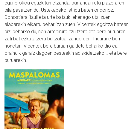
egunerokoa eguzkitan etzanda, parrandan eta plazeraren
bila pasatzen du. Ustekabeko istripu baten ondorioz,
Donostiara itzuli eta urte batzuk lehenago utzi zuen
alabarekin elkartu behar izan zuen. Vicentek egoitza batean
bizi beharko du, non armairura itzultzera eta bere buruaren
zati bat ezkutatzera bultzatua izango den. Ingurune berri
honetan, Vicentek bere buruari galdetu beharko dio ea
oraindik garaiz dagoen besteekin adiskidetzeko... eta bere
buruarekin.