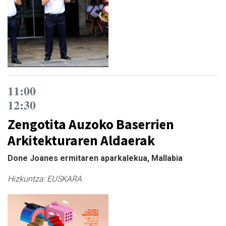
11:00
12:30
Zengotita Auzoko Baserrien
Arkitekturaren Aldaerak
Done Joanes ermitaren aparkalekua, Mallabia
Hizkuntza:
EUSKARA