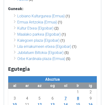
Guneak:
Lobiano Kulturgunea (Ermua)
(1)
Ermua Antzokia (Ermua)
(1)
Kultur Etxea (Elgoibar)
(2)
Maalako parkea (Elgoibar)
(1)
Kalegoen plaza (Elgoibar)
(1)
Lila emakumeen etxea (Elgoibar)
(1)
Jubilatuen Biltokia (Elgoibar)
(5)
Orbe Kardinala plaza (Ermua)
(5)
Egutegia
Abuztua
al
ar
az
og
ol
lr
ig
1
2
3
4
5
6
7
8
9
10
11
12
13
14
15
16