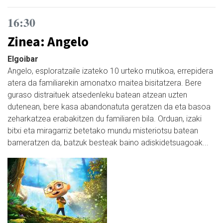
16:30
Zinea: Angelo
Elgoibar
Angelo, esploratzaile izateko 10 urteko mutikoa, errepidera
atera da familiarekin amonatxo maitea bisitatzera. Bere
guraso distraituek atsedenleku batean atzean uzten
dutenean, bere kasa abandonatuta geratzen da eta basoa
zeharkatzea erabakitzen du familiaren bila. Orduan, izaki
bitxi eta miragarriz betetako mundu misteriotsu batean
barneratzen da, batzuk besteak baino adiskidetsuagoak...