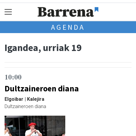
AGENDA
Igandea, urriak 19
10:00
Dultzaineroen diana
Elgoibar | Kalejira
Dultzaineroen diana