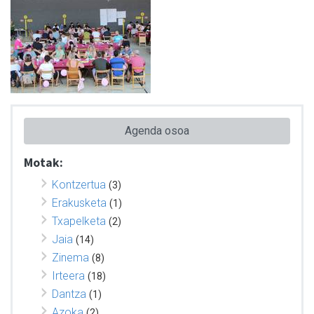
Agenda osoa
Motak:
Kontzertua
(3)
Erakusketa
(1)
Txapelketa
(2)
Jaia
(14)
Zinema
(8)
Irteera
(18)
Dantza
(1)
Azoka
(2)