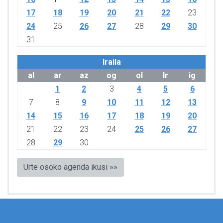
17
18
19
20
21
22
23
24
25
26
27
28
29
30
31
Iraila
al
ar
az
og
ol
lr
ig
1
2
3
4
5
6
7
8
9
10
11
12
13
14
15
16
17
18
19
20
21
22
23
24
25
26
27
28
29
30
Urte osoko agenda ikusi »»