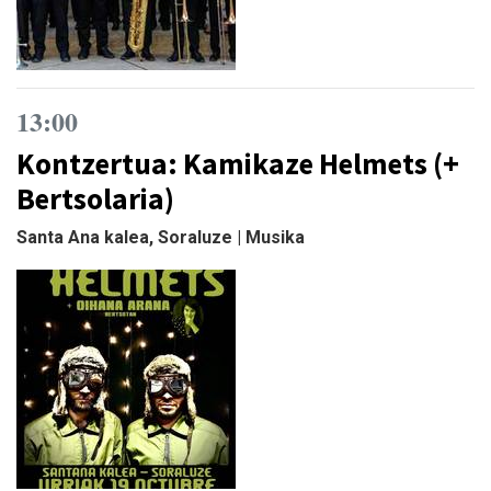
13:00
Kontzertua: Kamikaze Helmets (+
Bertsolaria)
Santa Ana kalea, Soraluze | Musika