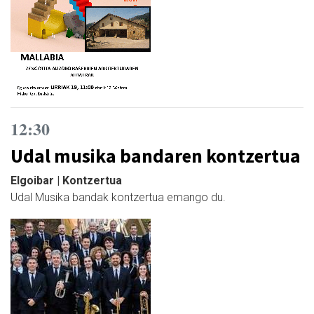
12:30
Udal musika bandaren kontzertua
Elgoibar | Kontzertua
Udal Musika bandak kontzertua emango du.