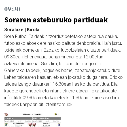
09:30
Soraren asteburuko partiduak
Soraluze | Kirola
Sora Futbol Taldeak hitzorduz betetako asteburua dauka,
futboleskolakoek ere hasiko baitute denboraldia. Hain justu,
txikienek domekan, Ezoziko futbolzelaian dituzte partiduak,
09:30ean lehenengua, benjaminena, eta 12:00etan
azkena,alebinena. Gusztira, lau partidu izango dira.
Gainerako taldeek, nagusiek barne, zapatuanjokatuko dute.
Lehen taldearen kasuan, etxean jokatuko du gainera. Orioko
taldea izango duaurkari. 16:30ean hasiko da partidua. Eta
kadete gorengoek eta infantilek ere etxean jokatukodute,
infantilek 09:30ean eta kadeteek 11:30ean. Gainerako hiru
taldeek kanpoan dituztehitzorduak.