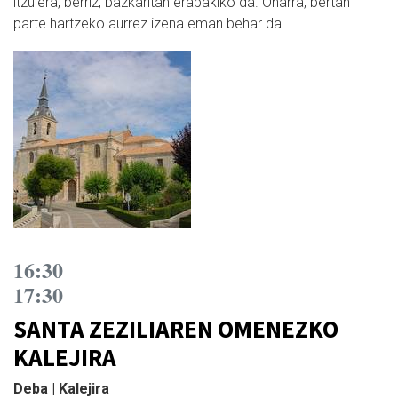
itzulera, berriz, bazkaritan erabakiko da. Oharra, bertan
parte hartzeko aurrez izena eman behar da.
16:30
17:30
SANTA ZEZILIAREN OMENEZKO
KALEJIRA
Deba | Kalejira