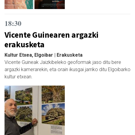
18:30
Vicente Guinearen argazki
erakusketa
Kultur Etxea, Elgoibar | Erakusketa
Vicente Guineak Jaizkibeleko geoformak jaso ditu bere
argazki kamerarekin, eta orain ikusgai jarriko ditu Elgoibarko
kultur etxean.