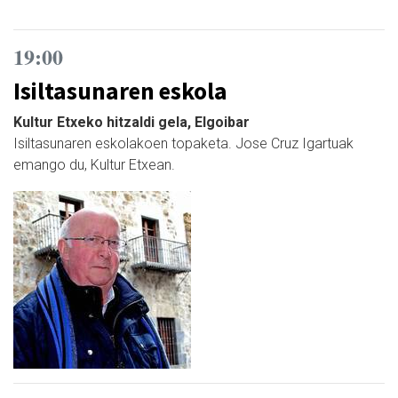
19:00
Isiltasunaren eskola
Kultur Etxeko hitzaldi gela, Elgoibar
Isiltasunaren eskolakoen topaketa. Jose Cruz Igartuak
emango du, Kultur Etxean.