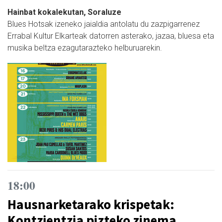
Hainbat kokalekutan, Soraluze
Blues Hotsak izeneko jaialdia antolatu du zazpigarrenez
Errabal Kultur Elkarteak datorren asterako, jazaa, bluesa eta
musika beltza ezagutarazteko helburuarekin.
18:00
Hausnarketarako krispetak:
Kontzientzia pizteko zinema