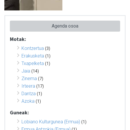
Agenda osoa
Motak:
Kontzertua
(3)
Erakusketa
(1)
Txapelketa
(1)
Jaia
(14)
Zinema
(7)
Irteera
(17)
Dantza
(1)
Azoka
(1)
Guneak:
Lobiano Kulturgunea (Ermua)
(1)
Ermua Antzokia (Ermua)
(1)