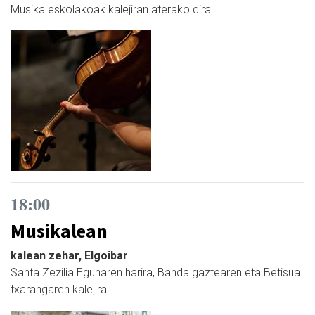
Musika eskolakoak kalejiran aterako dira.
18:00
Musikalean
kalean zehar, Elgoibar
Santa Zezilia Egunaren harira, Banda gaztearen eta Betisua
txarangaren kalejira.