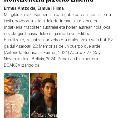
Ermua Antzokia, Ermua | Filma
Murgildu zaitez esperientzia paregabe batean, non zinema
ispilu, bozgorailu eta aldaketa-tresna bihurtzen den.
Indarkeria matxisten sustraiei eta horien aurrean nola joka
dezakegun hausnartuko dugu modu kolektiboan.
Hunkitzeko, zalantzan jartzeko eta eraldatzeko saio bat. Ez
galdu! Azaroak 20: Memorias de un cuerpo que arde
(Antonella Sudasassi Furniss, 2024) Azaroak 27: Soy
Nevenka (Icíar Bollaín, 2024) Proiekzio bien sarrera
DOAKOA izango da.