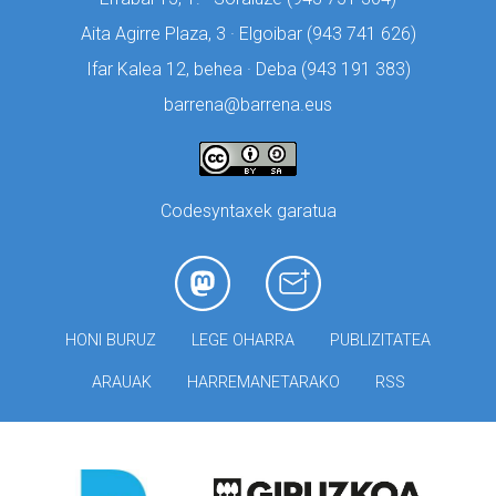
Aita Agirre Plaza, 3 · Elgoibar (
943 741 626)
Ifar Kalea 12, behea · Deba (
943 191 383)
barrena@barrena.eus
Codesyntaxek garatua
HONI BURUZ
LEGE OHARRA
PUBLIZITATEA
ARAUAK
HARREMANETARAKO
RSS