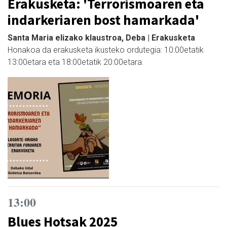
Erakusketa: 'Terrorismoaren eta
indarkeriaren bost hamarkada'
Santa Maria elizako klaustroa, Deba | Erakusketa
Honakoa da erakusketa ikusteko ordutegia: 10:00etatik
13:00etara eta 18:00etatik 20:00etara.
13:00
Blues Hotsak 2025