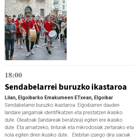
18:00
Sendabelarrei buruzko ikastaroa
Lilan, Elgoibarko Emakumeen ETxean, Elgoibar
Sendabelarrei buruzko ikastaroa. Elgoibarren dauden
landare jangarriak identifikatzen eta prestatzen ikasiko
dute. Oleatoak (landareak beratzea) egiten ere ikasiko
dute. Eta amaitzeko, tinturak eta mikrodosiak zertarako eta
nola egiten diren ikusiko dute. Elebitan izango dira saioak