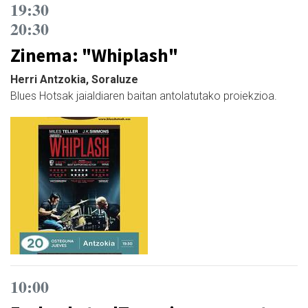
19:30
20:30
Zinema: "Whiplash"
Herri Antzokia, Soraluze
Blues Hotsak jaialdiaren baitan antolatutako proiekzioa.
10:00