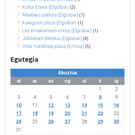
Kultur Etxea (Elgoibar)
(2)
Maalako parkea (Elgoibar)
(1)
Kalegoen plaza (Elgoibar)
(1)
Lila emakumeen etxea (Elgoibar)
(1)
Jubilatuen Biltokia (Elgoibar)
(4)
Orbe Kardinala plaza (Ermua)
(5)
Egutegia
Abuztua
al
ar
az
og
ol
lr
ig
1
2
3
4
5
6
7
8
9
10
11
12
13
14
15
16
17
18
19
20
21
22
23
24
25
26
27
28
29
30
31