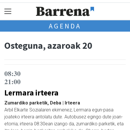
AGENDA
Osteguna, azaroak 20
08:30
21:00
Lermara irteera
Zumardiko parketik, Deba | Irteera
Arbil Elkarte Sozialaren ekimenez, Lermara egun-pasa
joateko irteera antolatu dute. Autobusez egingo dute joan-
etorria; irteera 08:30ean izango da, zumardiko parketik, eta