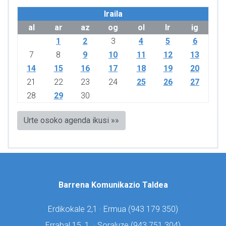
Iraila
al
ar
az
og
ol
lr
ig
1
2
3
4
5
6
7
8
9
10
11
12
13
14
15
16
17
18
19
20
21
22
23
24
25
26
27
28
29
30
Urte osoko agenda ikusi »»
Barrena Komunikazio Taldea
Erdikokale 2,1 · Ermua (
943 179 350)
Errabal 15, 1. · Soraluze (
943 751 304)