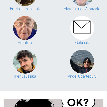
Erretratu zaharrak
Alex Turrillas Aranzeta
Amatiño
Gutunak
Iker Lauzirika
Angel Ugarteburu