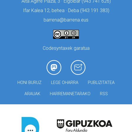
Aita Agirre Plaza, 3 · Elgoibar (
943 741 626)
Ifar Kalea 12, behea · Deba (
943 191 383)
barrena@barrena.eus
Codesyntaxek garatua
HONI BURUZ
LEGE OHARRA
PUBLIZITATEA
ARAUAK
HARREMANETARAKO
RSS