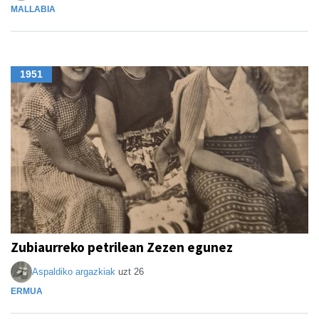
MALLABIA
1951
Zubiaurreko petrilean Zezen egunez
Aspaldiko argazkiak
uzt 26
ERMUA