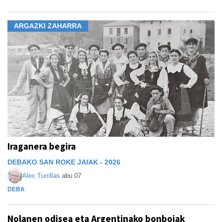
ARGAZKI ZAHARRA
Iraganera begira
DEBAKO SAN ROKE JAIAK - 2026
Alex Turrillas
abu 07
DEBA
Nolanen odisea eta Argentinako bonboiak