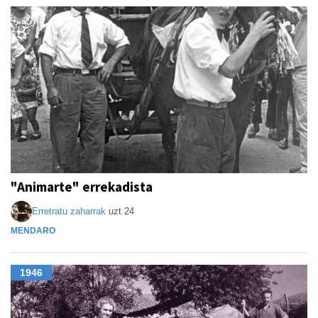
"Animarte" errekadista
Erretratu zaharrak
uzt 24
MENDARO
1946