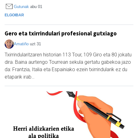
Gutunak
abu 01
ELGOIBAR
Gero eta txirrindulari profesional gutxiago
Amatiño
uzt 31
Txirrindularitzaren historian 113 Tour, 109 Giro eta 80 jokatu
dira. Baina aurtengo Tourrean sekula gertatu gabekoa jazo
da: Frantzia, Italia eta Espainiako ezein txirrindularik ez du
etaparik irab…