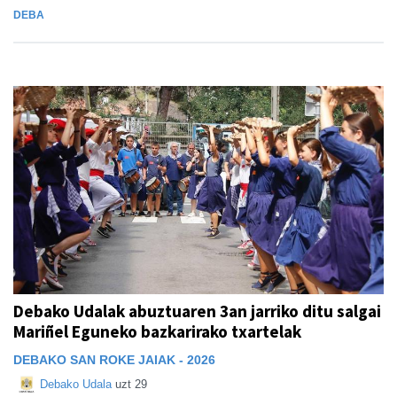
DEBA
Debako Udalak abuztuaren 3an jarriko ditu salgai
Mariñel Eguneko bazkarirako txartelak
DEBAKO SAN ROKE JAIAK - 2026
Debako Udala
uzt 29