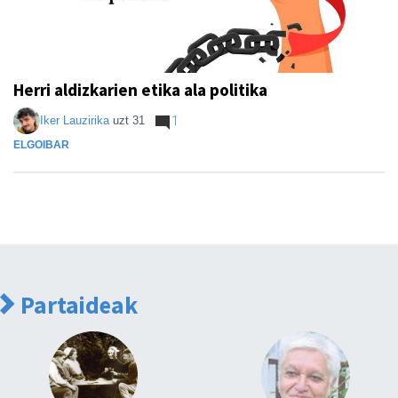
Herri aldizkarien etika ala politika
Iker Lauzirika
uzt 31
1
ELGOIBAR
Partaideak