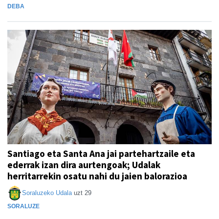
DEBA
Santiago eta Santa Ana jai partehartzaile eta
ederrak izan dira aurtengoak; Udalak
herritarrekin osatu nahi du jaien balorazioa
Soraluzeko Udala
uzt 29
SORALUZE