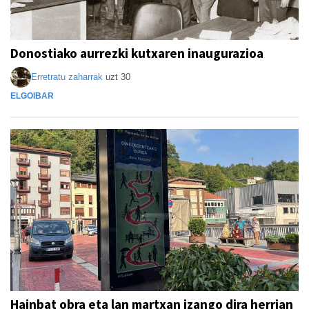
Donostiako aurrezki kutxaren inaugurazioa
Erretratu zaharrak
uzt 30
ELGOIBAR
Hainbat obra eta lan martxan izango dira herrian