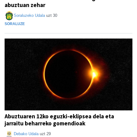
abuztuan zehar
Soraluzeko Udala
uzt 30
SORALUZE
Abuztuaren 12ko eguzki-eklipsea dela eta
jarraitu beharreko gomendioak
Debako Udala
uzt 29