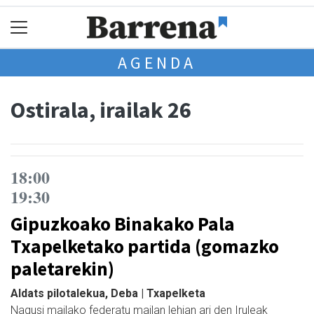
AGENDA
Ostirala, irailak 26
18:00
19:30
Gipuzkoako Binakako Pala
Txapelketako partida (gomazko
paletarekin)
Aldats pilotalekua, Deba | Txapelketa
Nagusi mailako federatu mailan lehian ari den Iruleak