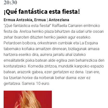
20:30
¡Qué fantástica esta fiesta!
Ermua Antzokia, Ermua | Antzezlana
“¡Qué fantástica esta fiesta!” Raffaella Carraren erritmoko
festa da. Aretoa herriko plaza bihurtzen da udari urte osoan
zehar itxaroten dituzten herriko jaiekin agur esateko.
Petardoen bolbora, orkestraren cumbiak eta La Esquina
tabernako koñaka amaitzen direnean, bizilagunak arnasa
hartzera eseriko dira, aurrera jarraitu ahal izateko
errealitatetik pixka batean alde egitea zein beharrezkoa den
konturatzeko. Komedia zintzoa, mundutik kanpoko espazio
batean, arazorik gabea, ezer gertatzen ez dena. Izan ere,
ba­ tzuetan horixe da norberak behar duena: ezer ez
gertatzea. Sarrera: 10 euro.