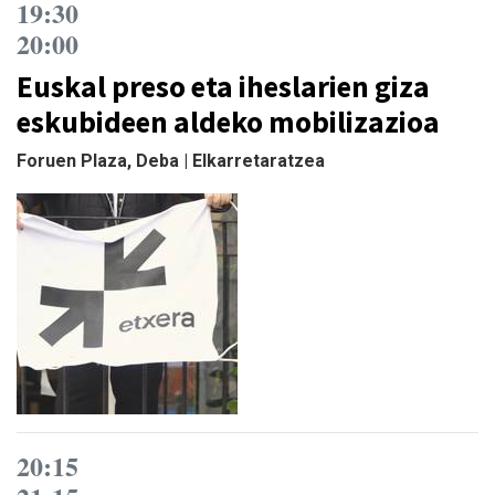
19:30
20:00
Euskal preso eta iheslarien giza
eskubideen aldeko mobilizazioa
Foruen Plaza, Deba | Elkarretaratzea
20:15