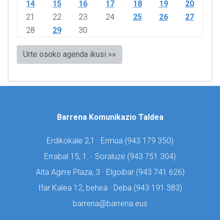
14
15
16
17
18
19
20
21
22
23
24
25
26
27
28
29
30
Urte osoko agenda ikusi »»
Barrena Komunikazio Taldea
Erdikokale 2,1 · Ermua (
943 179 350)
Errabal 15, 1. · Soraluze (
943 751 304)
Aita Agirre Plaza, 3 · Elgoibar (
943 741 626)
Ifar Kalea 12, behea · Deba (
943 191 383)
barrena@barrena.eus