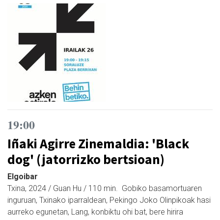
19:00
Iñaki Agirre Zinemaldia: 'Black
dog' (jatorrizko bertsioan)
Elgoibar
Txina, 2024 / Guan Hu / 110 min. Gobiko basamortuaren
inguruan, Txinako iparraldean, Pekingo Joko Olinpikoak hasi
aurreko egunetan, Lang, konbiktu ohi bat, bere hirira