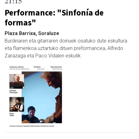
21:15
Performance: "Sinfonía de
formas"
Plaza Barrixa, Soraluze
Burdinaren eta gitarraren doinuek osatuko dute eskultura
eta flamenkoa uztartuko dituen preformancea, Alfredo
Zarazaga eta Paco Vidalen eskutik.