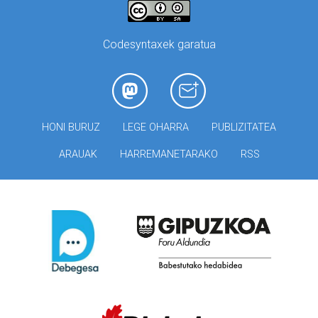
Codesyntaxek garatua
HONI BURUZ
LEGE OHARRA
PUBLIZITATEA
ARAUAK
HARREMANETARAKO
RSS