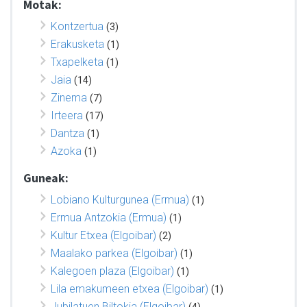
Motak:
Kontzertua
(3)
Erakusketa
(1)
Txapelketa
(1)
Jaia
(14)
Zinema
(7)
Irteera
(17)
Dantza
(1)
Azoka
(1)
Guneak:
Lobiano Kulturgunea (Ermua)
(1)
Ermua Antzokia (Ermua)
(1)
Kultur Etxea (Elgoibar)
(2)
Maalako parkea (Elgoibar)
(1)
Kalegoen plaza (Elgoibar)
(1)
Lila emakumeen etxea (Elgoibar)
(1)
Jubilatuen Biltokia (Elgoibar)