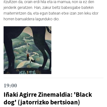
itzultzen da, orain erdi hila eta ia mamua, non ia ez den
jenderik geratzen. Han, zakur beltz babesgabe batekin
maitemintzen da, eta egun batean etxe izan zen leku idor
horren barrualdera lagunduko dio.
19:00
Iñaki Agirre Zinemaldia: 'Black
dog' (jatorrizko bertsioan)