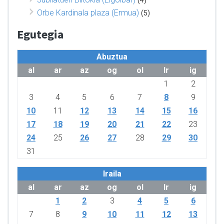
(4)
Orbe Kardinala plaza (Ermua)
(5)
Egutegia
Abuztua
al
ar
az
og
ol
lr
ig
1
2
3
4
5
6
7
8
9
10
11
12
13
14
15
16
17
18
19
20
21
22
23
24
25
26
27
28
29
30
31
Iraila
al
ar
az
og
ol
lr
ig
1
2
3
4
5
6
7
8
9
10
11
12
13