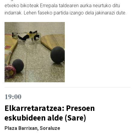
etxeko bikoteak Errepala taldearen aurka neurtuko ditu
indarrak. Lehen faseko partida izango dela jakinarazi dute.
19:00
Elkarretaratzea: Presoen
eskubideen alde (Sare)
Plaza Barrixan, Soraluze