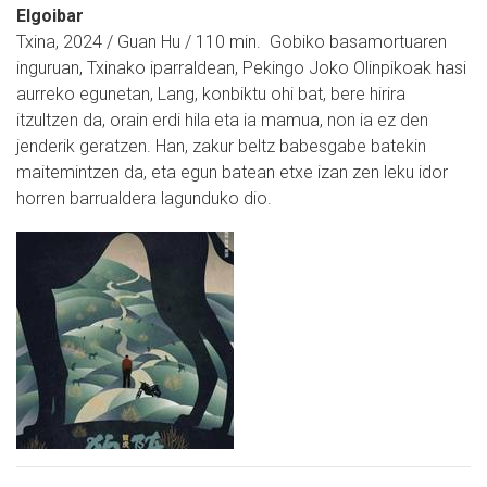
Elgoibar
Txina, 2024 / Guan Hu / 110 min. Gobiko basamortuaren
inguruan, Txinako iparraldean, Pekingo Joko Olinpikoak hasi
aurreko egunetan, Lang, konbiktu ohi bat, bere hirira
itzultzen da, orain erdi hila eta ia mamua, non ia ez den
jenderik geratzen. Han, zakur beltz babesgabe batekin
maitemintzen da, eta egun batean etxe izan zen leku idor
horren barrualdera lagunduko dio.