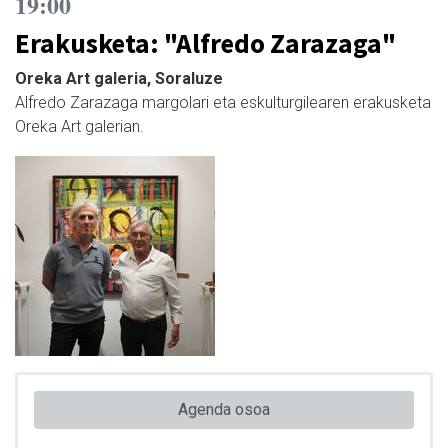
19:00
Erakusketa: "Alfredo Zarazaga"
Oreka Art galeria, Soraluze
Alfredo Zarazaga margolari eta eskulturgilearen erakusketa
Oreka Art galerian.
Agenda osoa