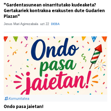
"Gardentasunean oinarritutako kudeaketa?
Gertakariek kontrakoa erakusten dute Gudarien
Plazan"
Jesus Mari Agirrezabala
uzt 22
DEBA
Komunitatea
Ondo pasa jaietan!