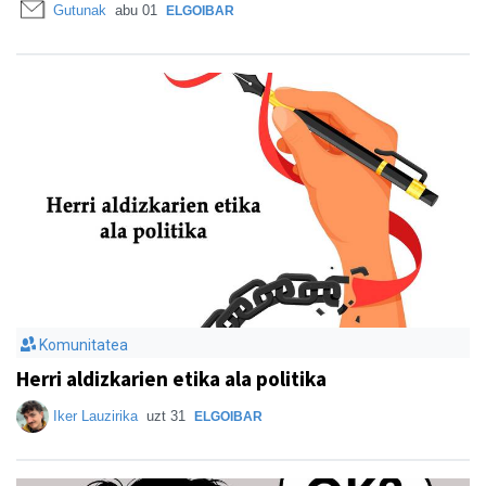
Gutunak
abu 01
ELGOIBAR
Komunitatea
Herri aldizkarien etika ala politika
Iker Lauzirika
uzt 31
ELGOIBAR