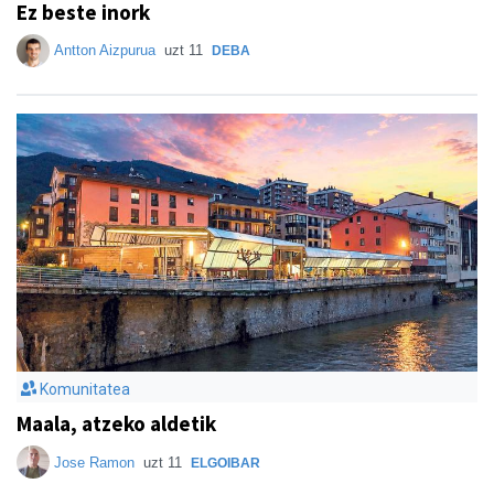
Ez beste inork
Antton Aizpurua
uzt 11
DEBA
Komunitatea
Maala, atzeko aldetik
Jose Ramon
uzt 11
ELGOIBAR