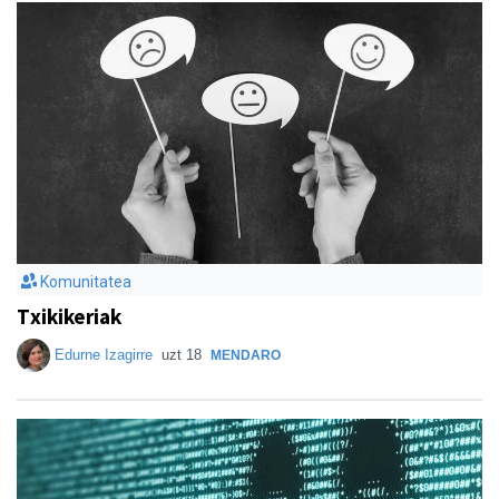
Komunitatea
Txikikeriak
Edurne Izagirre
uzt 18
MENDARO