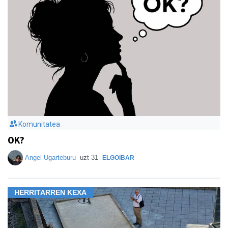
Komunitatea
OK?
Angel Ugarteburu
uzt 31
ELGOIBAR
HERRITARREN KEXA