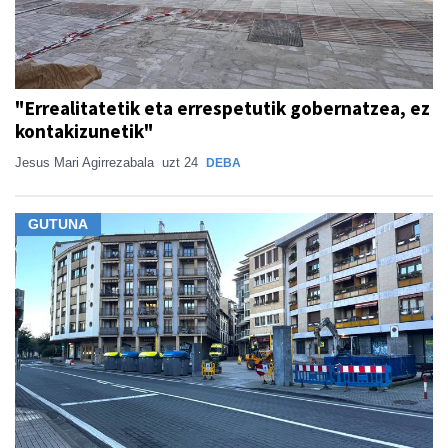
"Errealitatetik eta errespetutik gobernatzea, ez
kontakizunetik"
Jesus Mari Agirrezabala
uzt 24
DEBA
GUTUNA