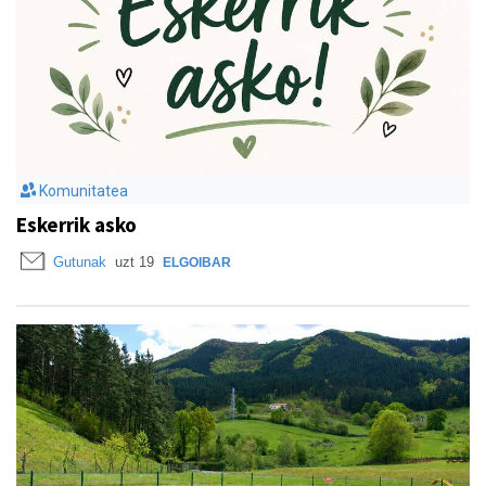
Komunitatea
Eskerrik asko
Gutunak
uzt 19
ELGOIBAR