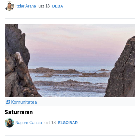
Itziar Arana
uzt 18
DEBA
Komunitatea
Saturraran
Nagore Cancio
uzt 18
ELGOIBAR