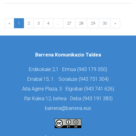
«
1
2
3
4
...
27
28
29
30
»
Barrena Komunikazio Taldea
Erdikokale 2,1 · Ermua (
943 179 350)
Errabal 15, 1. · Soraluze (
943 751 304)
Aita Agirre Plaza, 3 · Elgoibar (
943 741 626)
Ifar Kalea 12, behea · Deba (
943 191 383)
barrena@barrena.eus