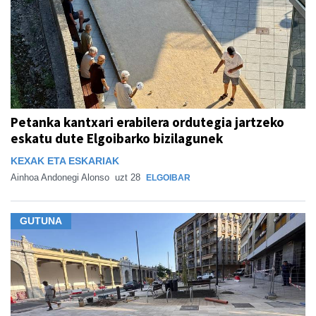
Petanka kantxari erabilera ordutegia jartzeko
eskatu dute Elgoibarko bizilagunek
KEXAK ETA ESKARIAK
Ainhoa Andonegi Alonso
uzt 28
ELGOIBAR
GUTUNA