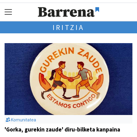
IRITZIA
Komunitatea
'Gorka, gurekin zaude' diru-bilketa kanpaina