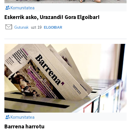
Komunitatea
Eskerrik asko, Urazandi! Gora Elgoibar!
Gutunak
uzt 19
ELGOIBAR
Komunitatea
Barrena harrotu