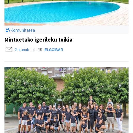
Komunitatea
Mintxetako igerileku txikia
Gutunak
uzt 19
ELGOIBAR