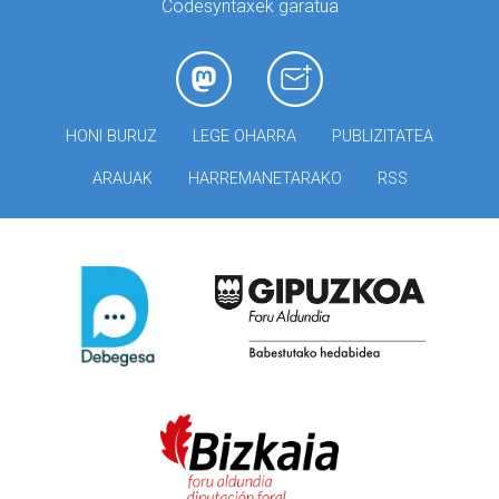
Codesyntaxek garatua
HONI BURUZ
LEGE OHARRA
PUBLIZITATEA
ARAUAK
HARREMANETARAKO
RSS