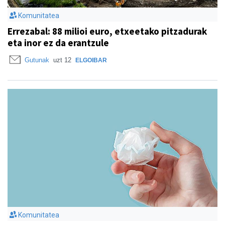
Komunitatea
Errezabal: 88 milioi euro, etxeetako pitzadurak
eta inor ez da erantzule
Gutunak
uzt 12
ELGOIBAR
Komunitatea