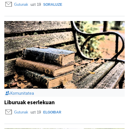
Gutunak
uzt 19
SORALUZE
Komunitatea
Liburuak eserlekuan
Gutunak
uzt 19
ELGOIBAR