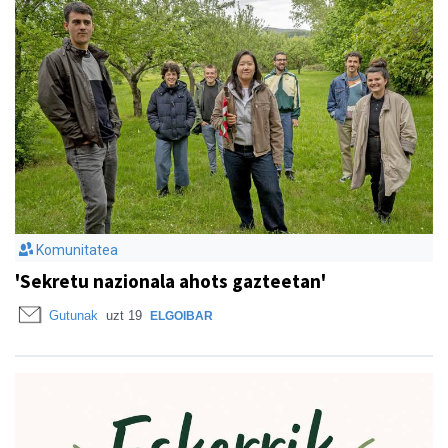
Komunitatea
'Sekretu nazionala ahots gazteetan'
Gutunak
uzt 19
ELGOIBAR