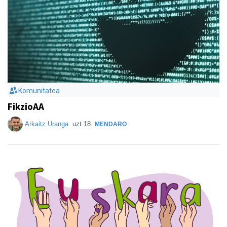
Komunitatea
FikzioAA
Arkaitz Uranga
uzt 18
MENDARO